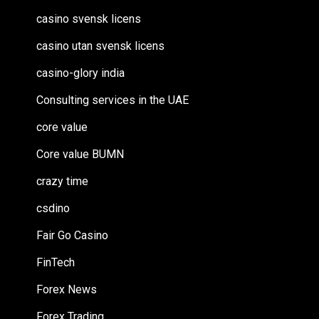
casino svensk licens
casino utan svensk licens
casino-glory india
Consulting services in the UAE
core value
Core value BUMN
crazy time
csdino
Fair Go Casino
FinTech
Forex News
Forex Trading