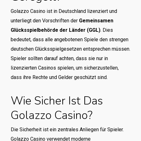
Golazzo Casino ist in Deutschland lizenziert und
unterliegt den Vorschriften der
Gemeinsamen
Glücksspielbehörde der Länder (GGL)
. Dies
bedeutet, dass alle angebotenen Spiele den strengen
deutschen Glücksspielgesetzen entsprechen müssen.
Spieler sollten darauf achten, dass sie nur in
lizenzierten Casinos spielen, um sicherzustellen,
dass ihre Rechte und Gelder geschützt sind.
Wie Sicher Ist Das
Golazzo Casino?
Die Sicherheit ist ein zentrales Anliegen für Spieler.
Golazzo Casino verwendet moderne