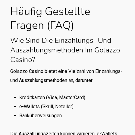
Häufig Gestellte
Fragen (FAQ)
Wie Sind Die Einzahlungs- Und
Auszahlungsmethoden Im Golazzo
Casino?
Golazzo Casino bietet eine Vielzahl von Einzahlungs-
und Auszahlungsmethoden an, darunter:
Kreditkarten (Visa, MasterCard)
e-Wallets (Skrill, Neteller)
Banküberweisungen
Die Auszahlungszeiten können variieren: e-Wallets