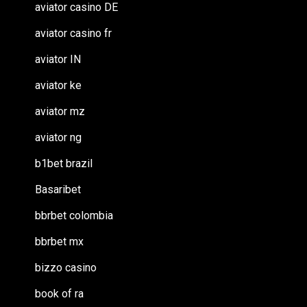
aviator casino DE
aviator casino fr
aviator IN
aviator ke
aviator mz
aviator ng
b1bet brazil
Basaribet
bbrbet colombia
bbrbet mx
bizzo casino
book of ra