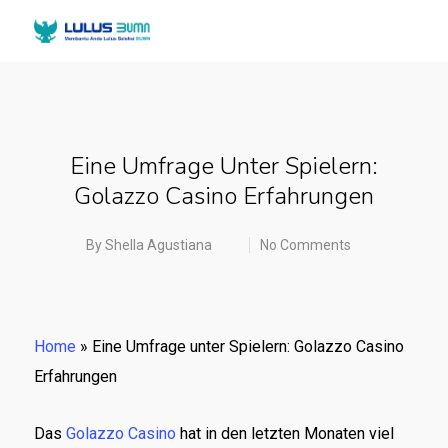
Eine Umfrage Unter Spielern:
Golazzo Casino Erfahrungen
By
Shella Agustiana
No Comments
Home
»
Eine Umfrage unter Spielern: Golazzo Casino
Erfahrungen
Das
Golazzo Casino
hat in den letzten Monaten viel