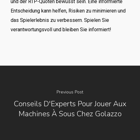
und der RTP-Quoten bewusst sein. Eine informierte
Entscheidung kann helfen, Risiken zu minimieren und
das Spielerlebnis zu verbessern. Spielen Sie
verantwortungsvoll und bleiben Sie informiert!
Previous Post
Conseils D'Experts Pour Jouer Aux
Machines À Sous Chez Golazzo