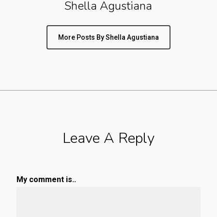
Shella Agustiana
More Posts By Shella Agustiana
Leave A Reply
My comment is..