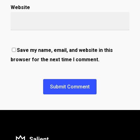
Website
Save my name, email, and website in this
browser for the next time I comment.