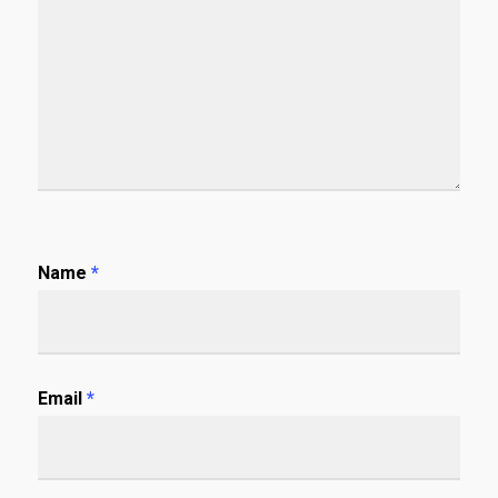
Name
*
Email
*