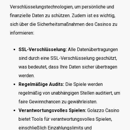
Verschlüsselungstechnologien, um persönliche und
finanzielle Daten zu schützen. Zudem ist es wichtig,
sich über die Sicherheitsmaßnahmen des Casinos zu
informieren:
SSL-Verschlüsselung:
Alle Datenübertragungen
sind durch eine SSL-Verschlüsselung geschützt,
was bedeutet, dass Ihre Daten sicher übertragen
werden.
Regelmäßige Audits:
Die Spiele werden
regelmäßig von unabhängigen Stellen auditiert, um
faire Gewinnchancen zu gewährleisten.
Verantwortungsvolles Spielen:
Golazzo Casino
bietet Tools für verantwortungsvolles Spielen,
einschließlich Einzahlungslimits und