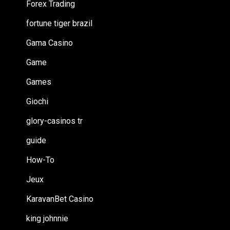
Forex Trading
fortune tiger brazil
Gama Casino
Game
Games
Giochi
glory-casinos tr
guide
How-To
Jeux
KaravanBet Casino
king johnnie