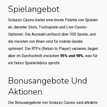
Spielangebot
Golazzo Casino bietet eine breite Palette von Spielen
an, darunter Slots, Tischspiele und Live-Casino-
Optionen. Die Auswahl umfasst über 300 Spiele, und
die meisten von ihnen sind für mobile Geräte
optimiert. Die RTPs (Return to Player) variieren, liegen
aber im Durchschnitt zwischen
95% und 98%
, was für
ein faires Spielerlebnis spricht.
Bonusangebote Und
Aktionen
Die Bonusangebote von Golazzo Casino sind attraktiv