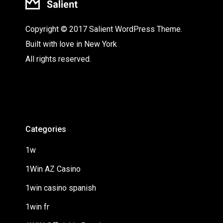
Copyright © 2017 Salient WordPress Theme.
Built with love in New York
All rights reserved.
Categories
1w
1Win AZ Casino
1win casino spanish
1win fr