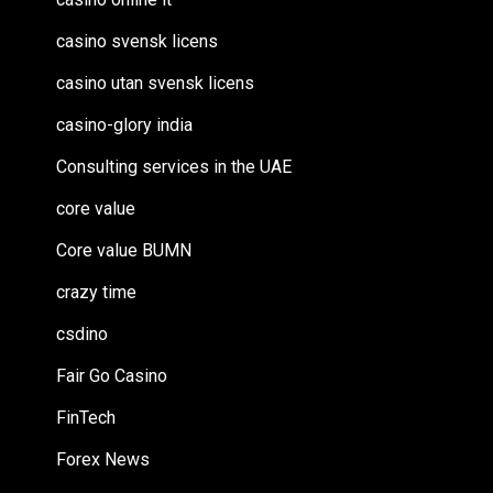
casino svensk licens
casino utan svensk licens
casino-glory india
Consulting services in the UAE
core value
Core value BUMN
crazy time
csdino
Fair Go Casino
FinTech
Forex News