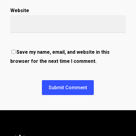
Website
Save my name, email, and website in this
browser for the next time I comment.