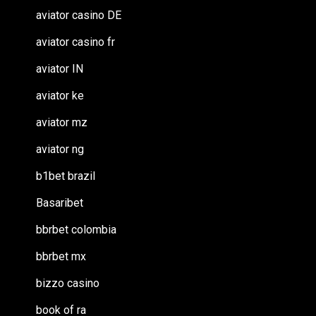
aviator casino DE
aviator casino fr
aviator IN
aviator ke
aviator mz
aviator ng
b1bet brazil
Basaribet
bbrbet colombia
bbrbet mx
bizzo casino
book of ra