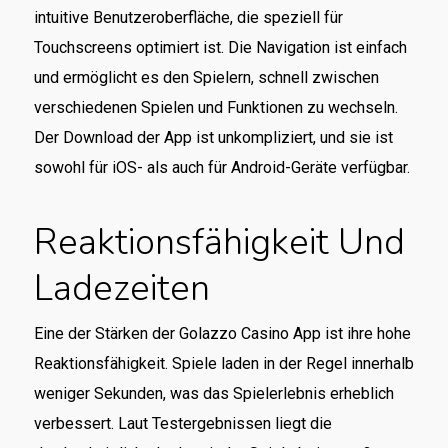
intuitive Benutzeroberfläche, die speziell für
Touchscreens optimiert ist. Die Navigation ist einfach
und ermöglicht es den Spielern, schnell zwischen
verschiedenen Spielen und Funktionen zu wechseln.
Der Download der App ist unkompliziert, und sie ist
sowohl für iOS- als auch für Android-Geräte verfügbar.
Reaktionsfähigkeit Und
Ladezeiten
Eine der Stärken der Golazzo Casino App ist ihre hohe
Reaktionsfähigkeit. Spiele laden in der Regel innerhalb
weniger Sekunden, was das Spielerlebnis erheblich
verbessert. Laut Testergebnissen liegt die