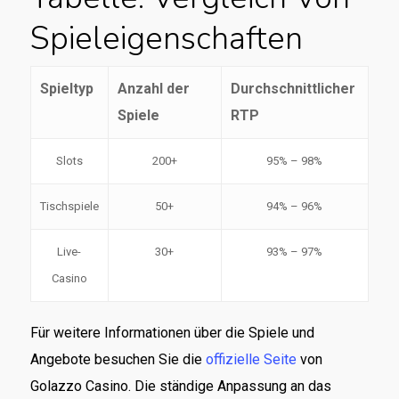
Spieleigenschaften
Spieltyp
Anzahl der
Durchschnittlicher
Spiele
RTP
Slots
200+
95% – 98%
Tischspiele
50+
94% – 96%
Live-
30+
93% – 97%
Casino
Für weitere Informationen über die Spiele und
Angebote besuchen Sie die
offizielle Seite
von
Golazzo Casino. Die ständige Anpassung an das