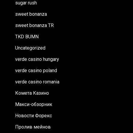
sugar rush
sweet bonanza
sweet bonanza TR
TKD BUMN
Uncategorized
verde casino hungary
verde casino poland
verde casino romania
Комета Казино
Макси-обзорник
Новости Форекс
Пролив мейнов