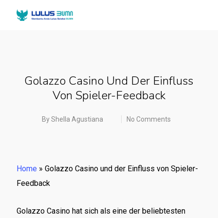
Golazzo Casino Und Der Einfluss
Von Spieler-Feedback
By
Shella Agustiana
No Comments
Home
»
Golazzo Casino und der Einfluss von Spieler-
Feedback
Golazzo Casino hat sich als eine der beliebtesten