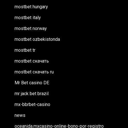
mostbet hungary
mostbet italy
mostbet norway
mostbet ozbekistonda
mostbet tr
mostbet скачать
mostbet скачать ru
Mr Bet casino DE
mr jack bet brazil
mx-bbrbet-casino
news
oceanida.mxcasino-online-bono-por-registro