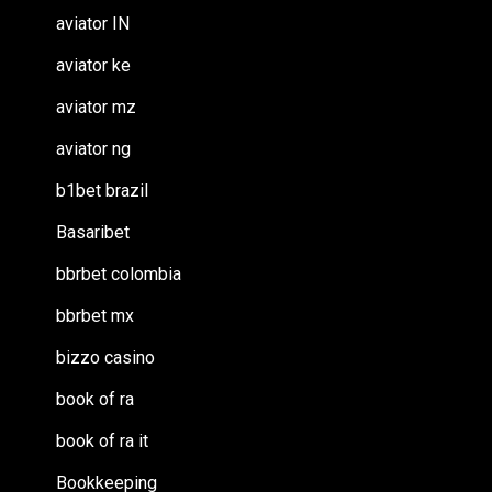
aviator IN
aviator ke
aviator mz
aviator ng
b1bet brazil
Basaribet
bbrbet colombia
bbrbet mx
bizzo casino
book of ra
book of ra it
Bookkeeping