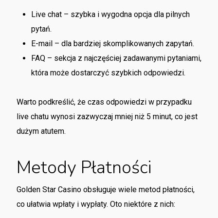
Live chat – szybka i wygodna opcja dla pilnych
pytań.
E-mail – dla bardziej skomplikowanych zapytań.
FAQ – sekcja z najczęściej zadawanymi pytaniami,
która może dostarczyć szybkich odpowiedzi.
Warto podkreślić, że czas odpowiedzi w przypadku
live chatu wynosi zazwyczaj mniej niż 5 minut, co jest
dużym atutem.
Metody Płatności
Golden Star Casino obsługuje wiele metod płatności,
co ułatwia wpłaty i wypłaty. Oto niektóre z nich: