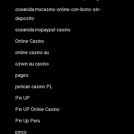
oceanida.mxcasino-online-con-bono-sin-
deposito
oceanida.mxpaypal-casino
Online Casino
online casino au
ozwin au casino
pages
pelican casino PL
Pin UP
Pin UP Online Casino
Pin Up Peru
pinco