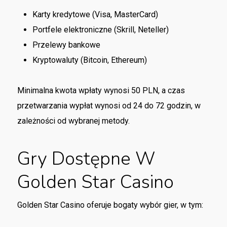
Karty kredytowe (Visa, MasterCard)
Portfele elektroniczne (Skrill, Neteller)
Przelewy bankowe
Kryptowaluty (Bitcoin, Ethereum)
Minimalna kwota wpłaty wynosi 50 PLN, a czas
przetwarzania wypłat wynosi od 24 do 72 godzin, w
zależności od wybranej metody.
Gry Dostępne W
Golden Star Casino
Golden Star Casino oferuje bogaty wybór gier, w tym: