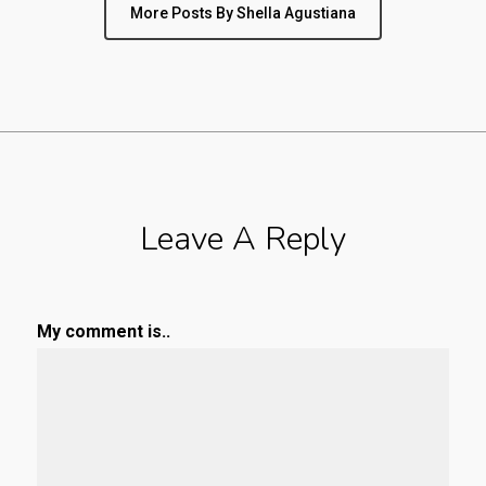
More Posts By Shella Agustiana
Leave A Reply
My comment is..