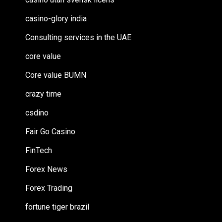
casino-glory india
Consulting services in the UAE
core value
Core value BUMN
crazy time
csdino
Fair Go Casino
FinTech
Forex News
Forex Trading
fortune tiger brazil