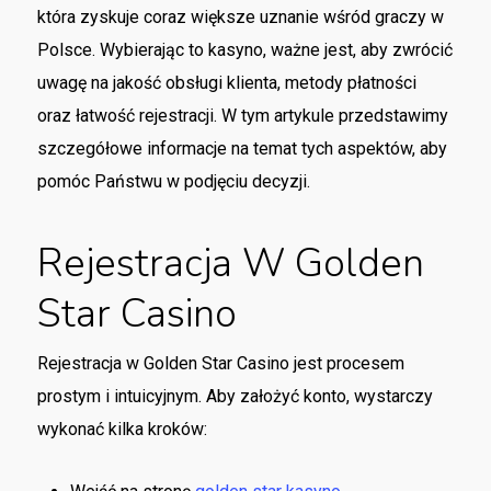
która zyskuje coraz większe uznanie wśród graczy w
Polsce. Wybierając to kasyno, ważne jest, aby zwrócić
uwagę na jakość obsługi klienta, metody płatności
oraz łatwość rejestracji. W tym artykule przedstawimy
szczegółowe informacje na temat tych aspektów, aby
pomóc Państwu w podjęciu decyzji.
Rejestracja W Golden
Star Casino
Rejestracja w Golden Star Casino jest procesem
prostym i intuicyjnym. Aby założyć konto, wystarczy
wykonać kilka kroków: