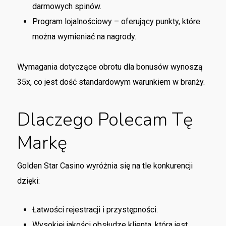
darmowych spinów.
Program lojalnościowy – oferujący punkty, które
można wymieniać na nagrody.
Wymagania dotyczące obrotu dla bonusów wynoszą
35x, co jest dość standardowym warunkiem w branży.
Dlaczego Polecam Tę
Markę
Golden Star Casino wyróżnia się na tle konkurencji
dzięki:
Łatwości rejestracji i przystępności.
Wysokiej jakości obsłudze klienta, która jest