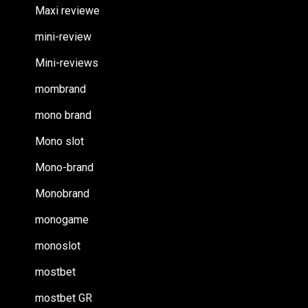
Maxi reviewe
mini-review
Mini-reviews
mombrand
mono brand
Mono slot
Mono-brand
Monobrand
monogame
monoslot
mostbet
mostbet GR