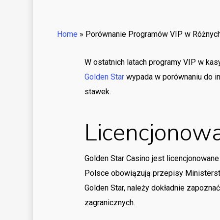
Home
»
Porównanie Programów VIP w Różnych 
W ostatnich latach programy VIP w kasy
Golden Star
wypada w porównaniu do in
stawek.
Licencjonowa
Golden Star Casino jest licencjonowane
Polsce obowiązują przepisy Ministerstw
Golden Star, należy dokładnie zapozna
zagranicznych.