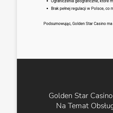
Ograniczenia geograficzne, które 
Brak pełnej regulacji w Polsce, co
Podsumowując, Golden Star Casino ma s
Golden Star Casino
Na Temat Obsług