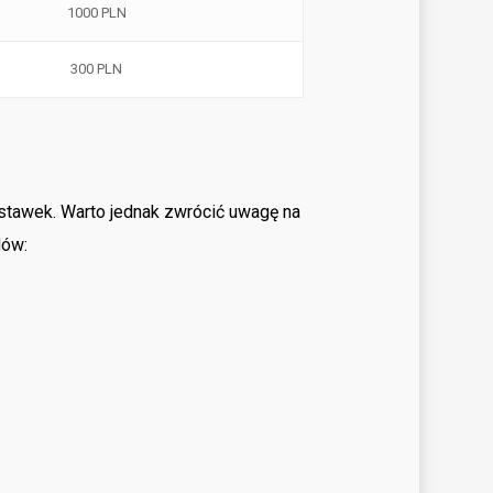
ry-casinos tr
1000 PLN
de
300 PLN
w-To
ux
avanBet Casino
stawek. Warto jednak zwrócić uwagę na
g johnnie
dów:
ibet casino TR
salbet
i reviewe
i-review
i-reviews
mbrand