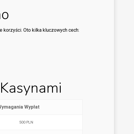
no
zy time
ino
korzyści. Oto kilka kluczowych cech:
r Go Casino
Tech
rex News
ex Trading
tune tiger brazil
i Kasynami
ma Casino
me
Wymagania Wypłat
mes
500 PLN
chi