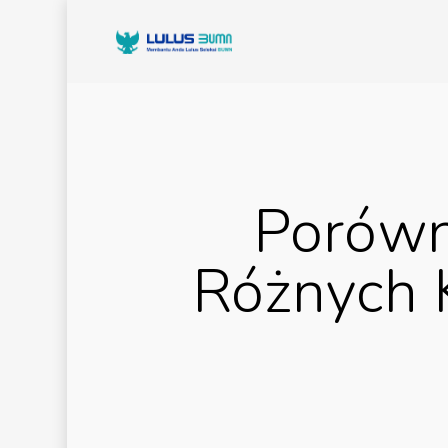
Porówn
Różnych 