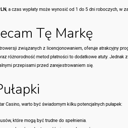
mos
PLN
, a czas wypłaty może wynosić od 1 do 5 dni roboczych, w z
mo
lecam Tę Markę
mos
Mr 
rowersji związanych z licencjonowaniem, oferuje atrakcyjny pr
mr 
oraz różnorodność metod płatności to dodatkowe atuty. Jednak
mx-
alnymi przepisami przed zarejestrowaniem się.
ne
oce
Pułapki
oce
oce
ar Casino, warto być świadomym kilku potencjalnych pułapek:
Onl
sów, które mogą być trudne do spełnienia.
onl