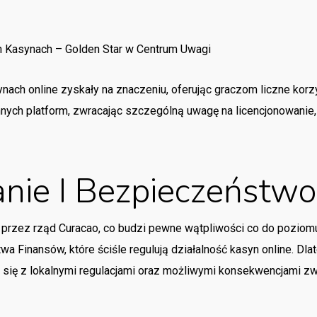
cas
cas
Kasynach – Golden Star w Centrum Uwagi
cas
nach online zyskały na znaczeniu, oferując graczom liczne korzyś
cas
nych platform, zwracając szczególną uwagę na licencjonowani
cas
cas
nie I Bezpieczeństwo
cas
cas
 przez rząd Curacao, co budzi pewne wątpliwości co do poziomu
cas
a Finansów, które ściśle regulują działalność kasyn online. Dl
Con
ć się z lokalnymi regulacjami oraz możliwymi konsekwencjami z
cor
Co