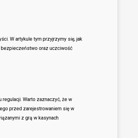
ino
ino en ligne argent reel
ino en ligne fr
ci. W artykule tym przyjrzymy się, jak
ino onlina ca
e, bezpieczeństwo oraz uczciwość
ino online ar
inò online it
ino svensk licens
ino utan svensk licens
 regulacji. Warto zaznaczyć, że w
ino-glory india
atego przed zarejestrowaniem się w
sulting services in the UAE
wiązanymi z grą w kasynach
e value
re value BUMN