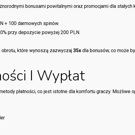
mo
żnorodnymi bonusami powitalnymi oraz promocjami dla stałych k
Mon
N + 100 darmowych spinów.
Mo
0% przy depozycie powyżej 200 PLN.
Mo
mo
 obrotu, które wynoszą zazwyczaj
35x
dla bonusów, co może by
mo
ości I Wypłat
mo
mo
etody płatności, co jest istotne dla komfortu graczy. Możliwe op
mos
mos
ler
mo
mo