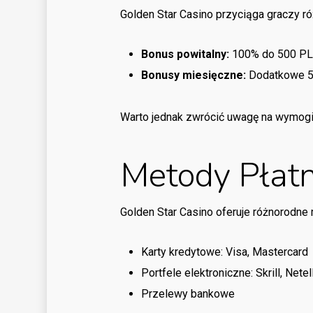
Golden Star Casino przyciąga graczy ró
Bonus powitalny:
100% do 500 PL
Bonusy miesięczne:
Dodatkowe 5
Warto jednak zwrócić uwagę na wymogi
Metody Płatn
Golden Star Casino oferuje różnorodne m
Karty kredytowe: Visa, Mastercard
Portfele elektroniczne: Skrill, Netel
Przelewy bankowe