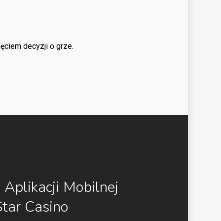
in au casino
ges
ęciem decyzji o grze.
ican casino PL
n UP
 UP Online Casino
 Up Peru
co
ots SE
nko
 Aplikacji Mobilnej
nko in
tar Casino
nko UK
nko_pl