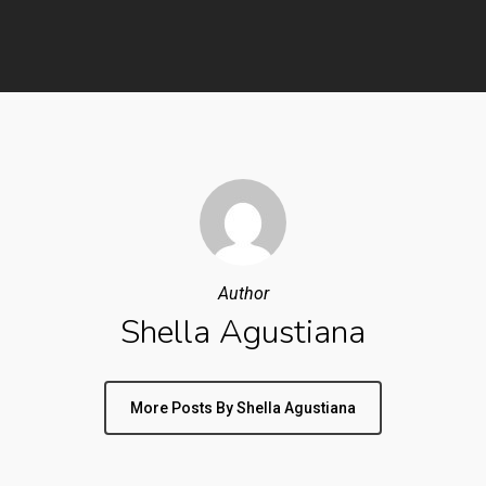
Po
Qiz
Ra
rea
rea
Re
Re
Author
Shella Agustiana
rev
ric
More Posts By Shella Agustiana
Slo
Slo