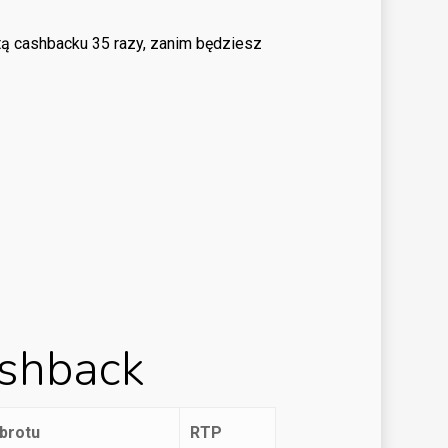
ry-casinos tr
de
ą cashbacku 35 razy, zanim będziesz
w-To
ux
avanBet Casino
g johnnie
ibet casino TR
salbet
i reviewe
shback
i-review
i-reviews
mbrand
brotu
RTP