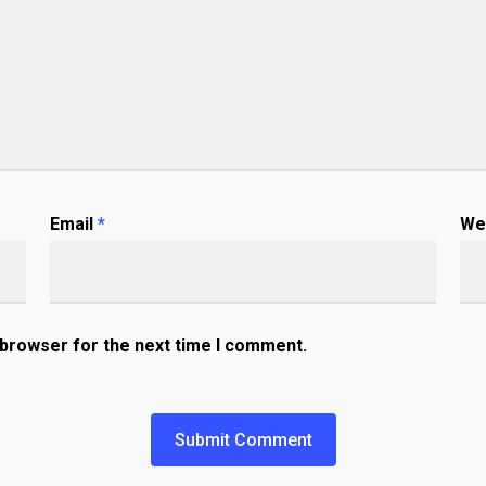
Po
Qiz
Ra
rea
rea
Email
*
We
Re
Re
rev
 browser for the next time I comment.
ric
Slo
Slo