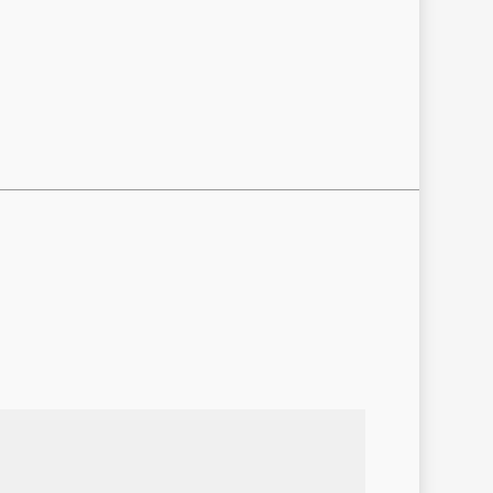
in au casino
ges
ican casino PL
n UP
 UP Online Casino
 Up Peru
co
ots SE
nko
nko in
nko UK
nko_pl