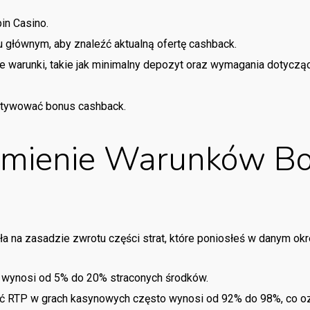
in Casino.
cra
głównym, aby znaleźć aktualną ofertę cashback.
csd
e warunki, takie jak minimalny depozyt oraz wymagania dotyczące
Fai
Fin
ktywować bonus cashback.
Fo
zumienie Warunków B
For
for
Ga
Ga
a na zasadzie zwrotu części strat, które poniosłeś w danym okr
Ga
wynosi od 5% do 20% straconych środków.
Gio
RTP w grach kasynowych często wynosi od 92% do 98%, co ozn