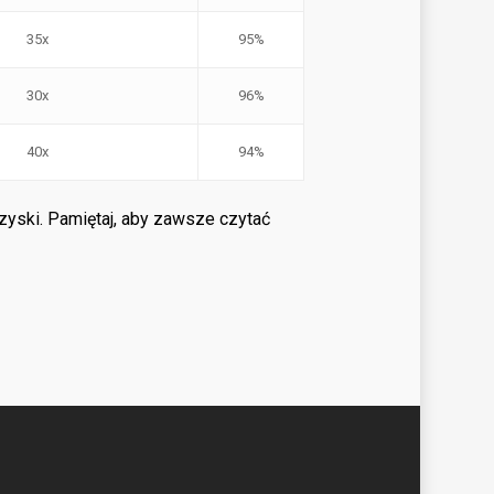
no brand
35x
95%
o slot
no-brand
30x
96%
nobrand
40x
94%
nogame
zyski. Pamiętaj, aby zawsze czytać
noslot
stbet
stbet GR
tbet hungary
tbet italy
stbet norway
stbet ozbekistonda