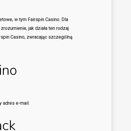
ino
ino en ligne argent reel
etowe, w tym Fairspin Casino. Dla
rozumienie, jak działa ten rodzaj
ino en ligne fr
irspin Casino, zwracając szczególną
ino onlina ca
ino online ar
ino
inò online it
ino svensk licens
ino utan svensk licens
ino-glory india
y adres e-mail.
sulting services in the UAE
ack
e value
re value BUMN