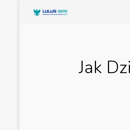
Jak D