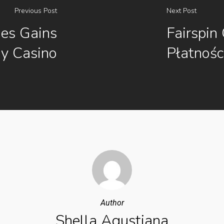
mos
Previous Post
Next Post
Des Gains
Fairspin 
mo
y Casino
Płatnoś
mos
Mr 
mr 
mx-
ne
oce
oce
oce
Onl
Author
Shella Agustiana
onl