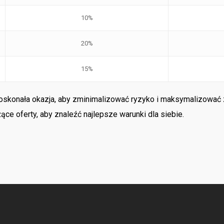
mo
10%
Mon
20%
Mo
Mo
15%
mo
oskonała okazja, aby zminimalizować ryzyko i maksymalizować 
mo
ce oferty, aby znaleźć najlepsze warunki dla siebie.
mo
mo
mos
mos
mo
mo