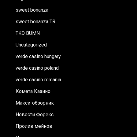
sweet bonanza
sweet bonanza TR
TKD BUMN
Uncategorized
verde casino hungary
verde casino poland
verde casino romania
Комета Казино
Макси-обзорник
Новости Форекс
Пролив мейнов