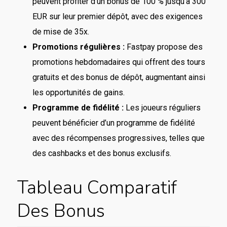
peuvent profiter d’un bonus de 100 % jusqu’à 300
EUR sur leur premier dépôt, avec des exigences
de mise de 35x.
Promotions régulières :
Fastpay propose des
promotions hebdomadaires qui offrent des tours
gratuits et des bonus de dépôt, augmentant ainsi
les opportunités de gains.
Programme de fidélité :
Les joueurs réguliers
peuvent bénéficier d’un programme de fidélité
avec des récompenses progressives, telles que
des cashbacks et des bonus exclusifs.
Tableau Comparatif
Des Bonus