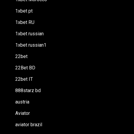
1xbet pt
1xbet RU
1xbet russian
1xbet russian1
22bet
22Bet BD
22bet IT
888starz bd
austria
Aviator
aviator brazil