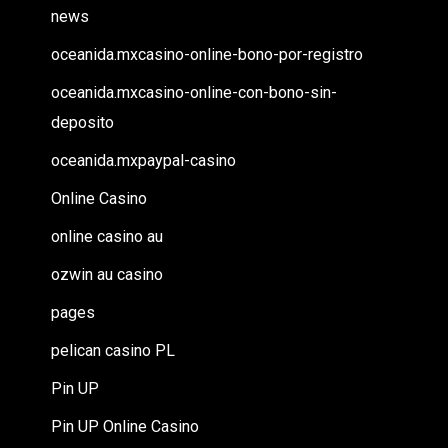
news
oceanida.mxcasino-online-bono-por-registro
oceanida.mxcasino-online-con-bono-sin-
deposito
oceanida.mxpaypal-casino
Online Casino
online casino au
ozwin au casino
pages
pelican casino PL
Pin UP
Pin UP Online Casino