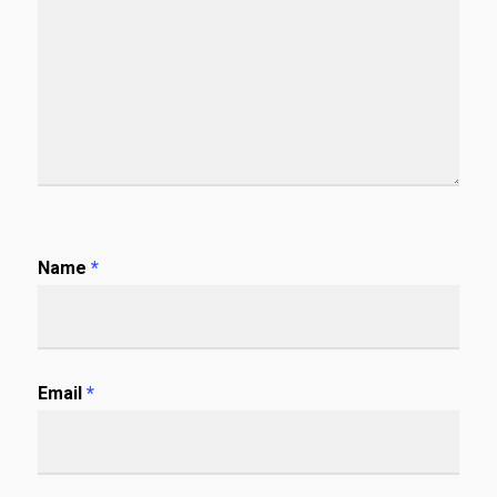
Name
*
Email
*