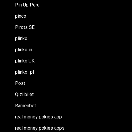
Pin Up Peru
pinco
Pirots SE
plinko
plinko in
plinko UK
plinko_pl
Post
Qizilbilet
Ramenbet
real money pokies app
real money pokies apps