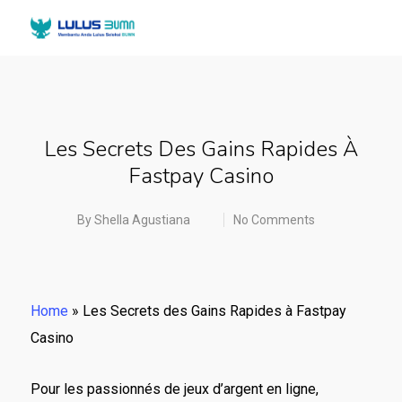
Les Secrets Des Gains Rapides À
Fastpay Casino
By
Shella Agustiana
No Comments
Home
»
Les Secrets des Gains Rapides à Fastpay
Casino
Pour les passionnés de jeux d’argent en ligne,