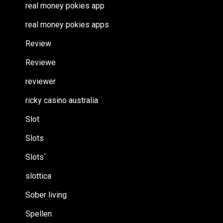
real money pokies app
real money pokies apps
Review
Reviewe
reviewer
ricky casino australia
Slot
Slots
Slots`
slottica
Sober living
Spellen