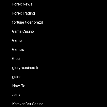
Forex News
Forex Trading
fortune tiger brazil
Gama Casino
Game
Games
Giochi
glory-casinos tr
guide
How-To
Jeux
KaravanBet Casino