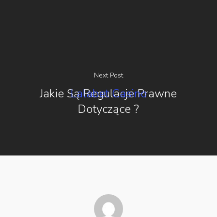
Next Post
Jakie Są Regulacje Prawne
Lalabet Casino
Dotyczące
?