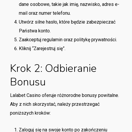
dane osobowe, takie jak imię, nazwisko, adres e-
mail oraz numer telefonu.
Utwórz silne hasło, które będzie zabezpieczać
Państwa konto.
Zaakceptuj regulamin oraz politykę prywatności.
Kliknij “Zarejestruj się”.
Krok 2: Odbieranie
Bonusu
Lalabet Casino oferuje różnorodne bonusy powitalne.
Aby z nich skorzystać, należy przestrzegać
poniższych kroków:
Zaloguj się na swoje konto po zakończeniu