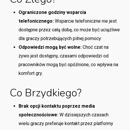
Ograniczone godziny wsparcia
telefonicznego:
Wsparcie telefoniczne nie jest
dostępne przez całą dobę, co może być uciążliwe
dla graczy potrzebujących pilnej pomocy.
Odpowiedzi mogą być wolne:
Choć czat na
żywo jest dostępny, czasami odpowiedzi od
pracowników mogą być opóźnione, co wpływa na
komfort gry.
Co Brzydkiego?
Brak opcji kontaktu poprzez media
społecznościowe:
W dzisiejszych czasach
wielu graczy preferuje kontakt przez platformy