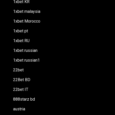
1xbet KR
1xbet malaysia
1xbet Morocco
1xbet pt
1xbet RU
1xbet russian
1xbet russian1
22bet
22Bet BD
22bet IT
888starz bd
austria