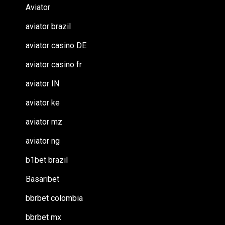
Aviator
aviator brazil
aviator casino DE
aviator casino fr
aviator IN
aviator ke
aviator mz
aviator ng
b1bet brazil
Basaribet
bbrbet colombia
bbrbet mx