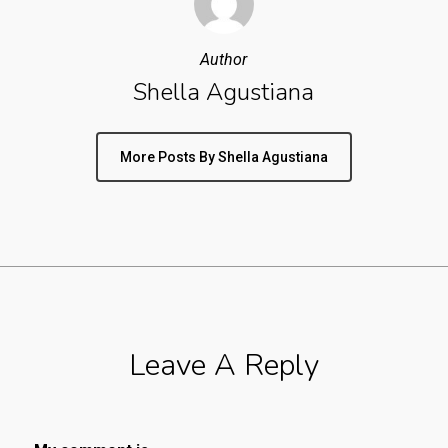
Author
Shella Agustiana
More Posts By Shella Agustiana
Leave A Reply