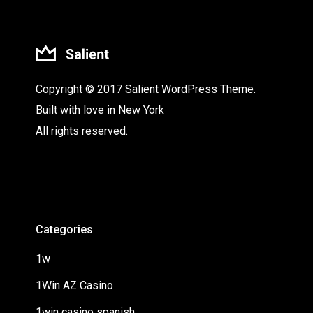
Copyright © 2017 Salient WordPress Theme.
Built with love in New York
All rights reserved.
Categories
1w
1Win AZ Casino
1win casino spanish