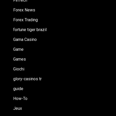
FinTech
Forex News
Forex Trading
fortune tiger brazil
Gama Casino
Game
Games
Giochi
glory-casinos tr
guide
How-To
Jeux