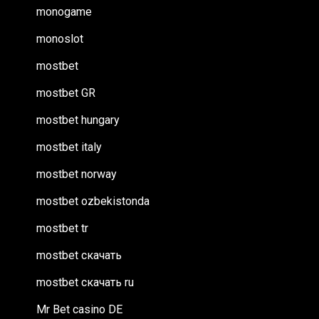
monogame
monoslot
mostbet
mostbet GR
mostbet hungary
mostbet italy
mostbet norway
mostbet ozbekistonda
mostbet tr
mostbet скачать
mostbet скачать ru
Mr Bet casino DE