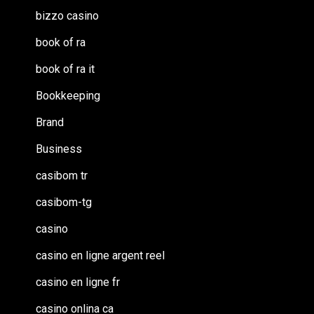
bizzo casino
book of ra
book of ra it
Bookkeeping
Brand
Business
casibom tr
casibom-tg
casino
casino en ligne argent reel
casino en ligne fr
casino onlina ca