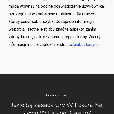
mogą wpłynąć na ogólne doświadczenie użytkownika,
szczególnie w kontekście mobilnym. Dla graczy,
którzy cenią sobie szybki dostęp do informacji i
wsparcia, istotne jest, aby znać te aspekty, zanim
zdecydują się na korzystanie z tej platformy. Więcej
informacji można znaleźć na stronie
lalabet kasyno
.
Previous Post
Jakie Są Zasady Gry W Pokera Na
Żywo W Lalabet Casino?