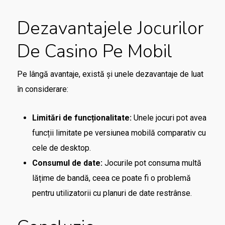
Dezavantajele Jocurilor
De Casino Pe Mobil
Pe lângă avantaje, există și unele dezavantaje de luat
în considerare:
Limitări de funcționalitate:
Unele jocuri pot avea
funcții limitate pe versiunea mobilă comparativ cu
cele de desktop.
Consumul de date:
Jocurile pot consuma multă
lățime de bandă, ceea ce poate fi o problemă
pentru utilizatorii cu planuri de date restrânse.