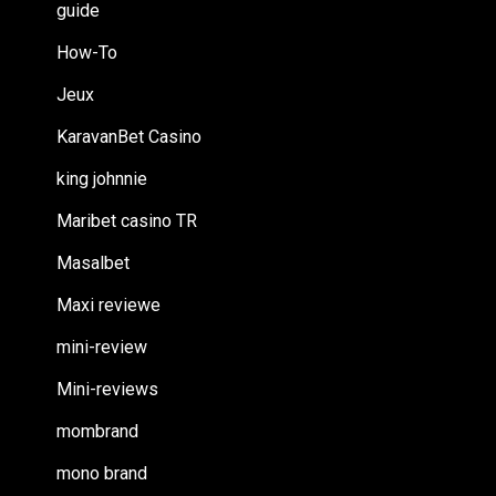
guide
How-To
Jeux
KaravanBet Casino
king johnnie
Maribet casino TR
Masalbet
Maxi reviewe
mini-review
Mini-reviews
mombrand
mono brand