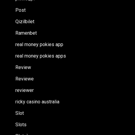
Post
Qizilbilet
Ramenbet
real money pokies app
real money pokies apps
Review
Reviewe
reviewer
ricky casino australia
Slot
Slots