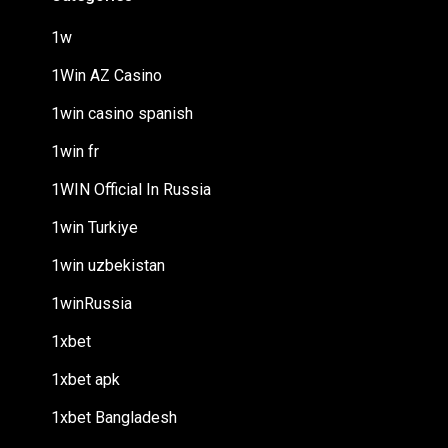
1w
1Win AZ Casino
1win casino spanish
1win fr
1WIN Official In Russia
1win Turkiye
1win uzbekistan
1winRussia
1xbet
1xbet apk
1xbet Bangladesh