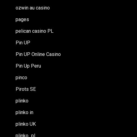
ozwin au casino
pages
pelican casino PL
Pin UP
Pin UP Online Casino
Pin Up Peru
pinco
Pirots SE
plinko
plinko in
plinko UK
plinko_pl