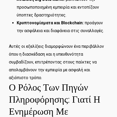
προσωποποιημένη εμπειρία και εντοπίζουν
ύποπτες δραστηριότητες.
Κρυπτονομίσματα και Blockchain:
προάγουν
την ασφάλεια και διαφάνεια στις συναλλαγές.
Αυτές οι εξελίξεις διαμορφώνουν ένα περιβάλλον
όπου η διασκέδαση και η υπευθυνότητα
συμβαδίζουν, επιτρέποντας στους παίκτες να
απολαμβάνουν την εμπειρία με ασφαλή και
αξιόπιστο τρόπο.
Ο Ρόλος Των Πηγών
Πληροφόρησης: Γιατί Η
Ενημέρωση Με