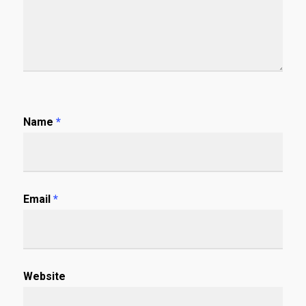
Name
*
Email
*
Website