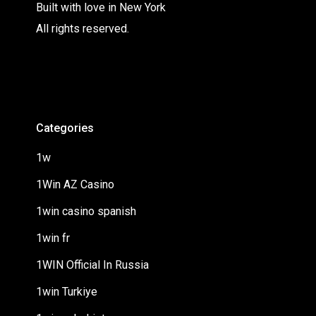
Built with love in New York
All rights reserved.
Categories
1w
1Win AZ Casino
1win casino spanish
1win fr
1WIN Official In Russia
1win Turkiye