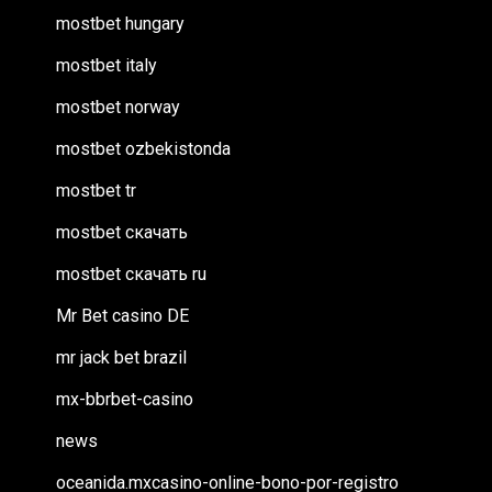
mostbet hungary
mostbet italy
mostbet norway
mostbet ozbekistonda
mostbet tr
mostbet скачать
mostbet скачать ru
Mr Bet casino DE
mr jack bet brazil
mx-bbrbet-casino
news
oceanida.mxcasino-online-bono-por-registro