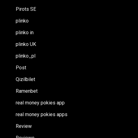
Pirots SE
plinko
plinko in
plinko UK
plinko_pl
Post
Qizilbilet
Ramenbet
real money pokies app
real money pokies apps
Review
Reviewe