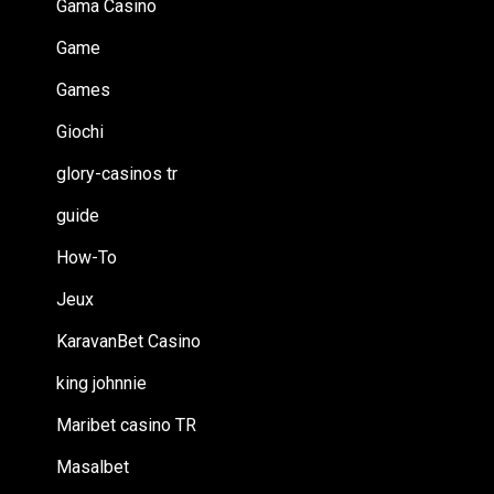
Gama Casino
Game
Games
Giochi
glory-casinos tr
guide
How-To
Jeux
KaravanBet Casino
king johnnie
Maribet casino TR
Masalbet