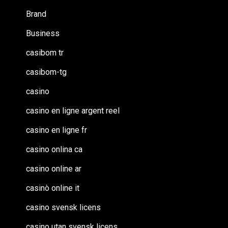
Brand
Business
casibom tr
casibom-tg
casino
casino en ligne argent reel
casino en ligne fr
casino onlina ca
casino online ar
casinò online it
casino svensk licens
casino utan svensk licens