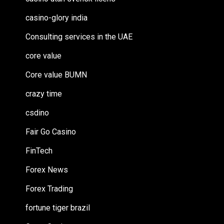
casino-glory india
Consulting services in the UAE
core value
Core value BUMN
crazy time
csdino
Fair Go Casino
FinTech
Forex News
Forex Trading
fortune tiger brazil