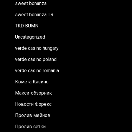
sweet bonanza
sweet bonanza TR
TKD BUMN
Uncategorized
verde casino hungary
verde casino poland
verde casino romania
Комета Казино
Макси-обзорник
Новости Форекс
Пролив мейнов
Пролив сетки