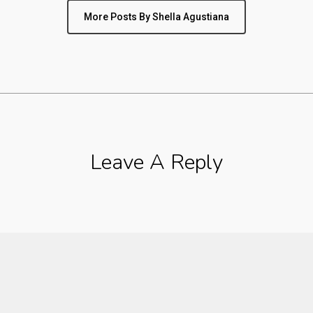
More Posts By Shella Agustiana
Po
Qiz
Ra
rea
rea
Leave A Reply
Re
Re
rev
ric
Slo
Slo