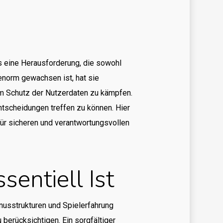
ino
ino en ligne argent reel
ino en ligne fr
os eine Herausforderung, die sowohl
ino onlina ca
 enorm gewachsen ist, hat sie
ino online ar
m Schutz der Nutzerdaten zu kämpfen.
ntscheidungen treffen zu können. Hier
inò online it
ür sicheren und verantwortungsvollen
ino svensk licens
ino utan svensk licens
ino-glory india
entiell Ist
sulting services in the UAE
e value
nusstrukturen und Spielerfahrung
berücksichtigen. Ein sorgfältiger
re value BUMN