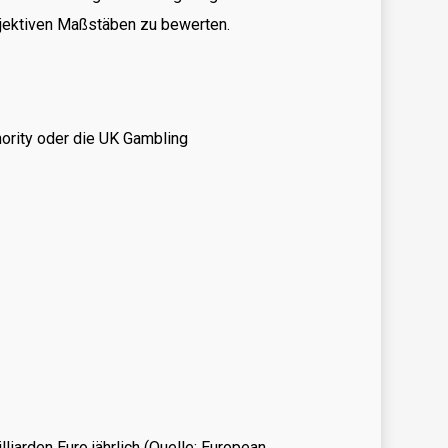
bjektiven Maßstäben zu bewerten.
zy time
ino
r Go Casino
ority oder die UK Gambling
Tech
rex News
ex Trading
tune tiger brazil
ma Casino
me
mes
chi
iarden Euro jährlich (Quelle: European