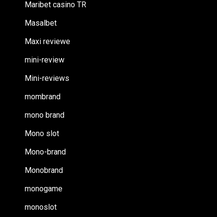
Maribet casino TR
Masalbet
Maxi reviewe
mini-review
Mini-reviews
mombrand
mono brand
Mono slot
Mono-brand
Monobrand
monogame
monoslot