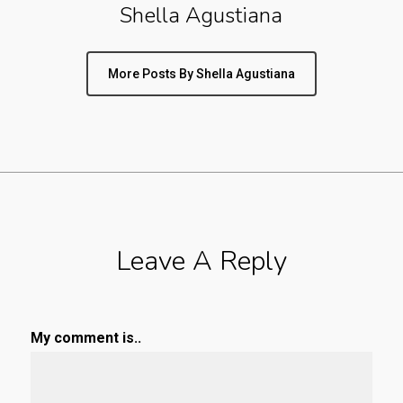
Shella Agustiana
More Posts By Shella Agustiana
Leave A Reply
My comment is..