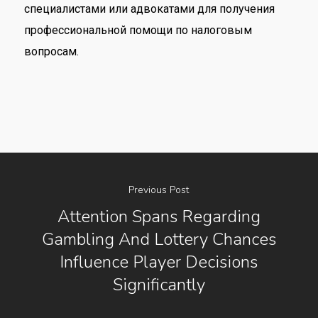
специалистами или адвокатами для получения
профессиональной помощи по налоговым
вопросам.
Previous Post
Attention Spans Regarding
Gambling And Lottery Chances
Influence Player Decisions
Significantly