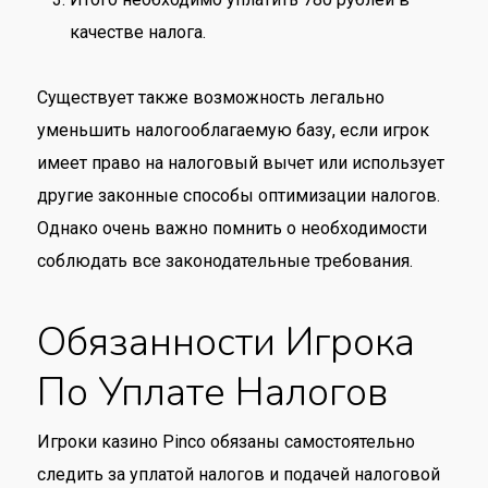
качестве налога.
Существует также возможность легально
уменьшить налогооблагаемую базу, если игрок
имеет право на налоговый вычет или использует
другие законные способы оптимизации налогов.
Однако очень важно помнить о необходимости
соблюдать все законодательные требования.
Обязанности Игрока
По Уплате Налогов
Игроки казино Pinco обязаны самостоятельно
следить за уплатой налогов и подачей налоговой