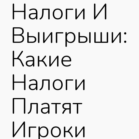
Налоги И
Выигрыши:
Какие
Налоги
Платят
Игроки