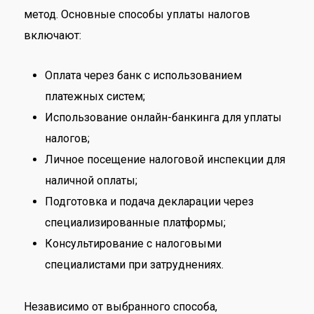
метод. Основные способы уплаты налогов
включают:
Оплата через банк с использованием
платежных систем;
Использование онлайн-банкинга для уплаты
налогов;
Личное посещение налоговой инспекции для
наличной оплаты;
Подготовка и подача декларации через
специализированные платформы;
Консультирование с налоговыми
специалистами при затруднениях.
Независимо от выбранного способа,