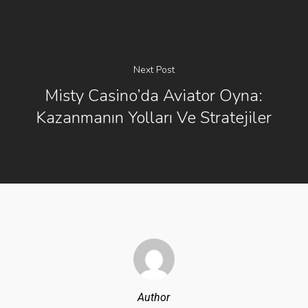
Next Post
Misty Casino’da Aviator Oyna:
Kazanmanın Yolları Ve Stratejiler
Author