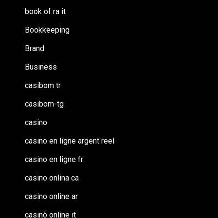
book of ra it
Bookkeeping
Brand
Business
casibom tr
casibom-tg
casino
casino en ligne argent reel
casino en ligne fr
casino onlina ca
casino online ar
casinò online it