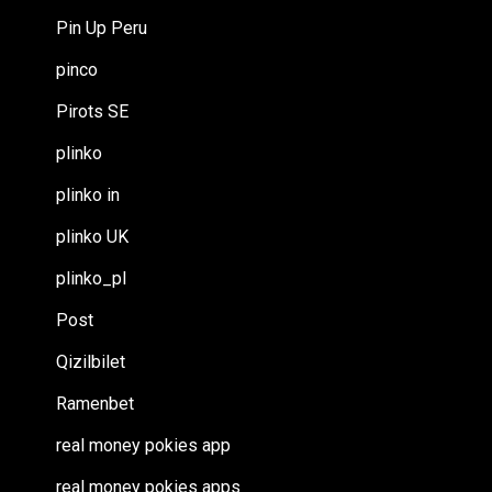
Pin Up Peru
pinco
Pirots SE
plinko
plinko in
plinko UK
plinko_pl
Post
Qizilbilet
Ramenbet
real money pokies app
real money pokies apps