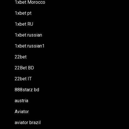
1xbet Morocco
1xbet pt
1xbet RU
1xbet russian
1xbet russian1
22bet
22Bet BD
22bet IT
888starz bd
austria
Aviator
aviator brazil