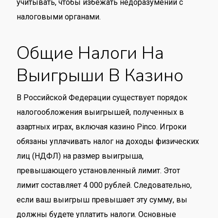
учитывать, чтобы избежать недоразумений с
налоговыми органами.
Общие Налоги На
Выигрыши В Казино
В Российской Федерации существует порядок
налогообложения выигрышей, полученных в
азартных играх, включая казино Pinco. Игроки
обязаны уплачивать налог на доходы физических
лиц (НДФЛ) на размер выигрыша,
превышающего установленный лимит. Этот
лимит составляет 4 000 рублей. Следовательно,
если ваш выигрыш превышает эту сумму, вы
должны будете уплатить налоги. Основные