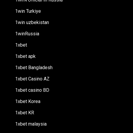
1win Turkiye
1win uzbekistan
1winRussia
1xbet
1xbet apk
1xbet Bangladesh
1xbet Casino AZ
1xbet casino BD
1xbet Korea
1xbet KR
1xbet malaysia