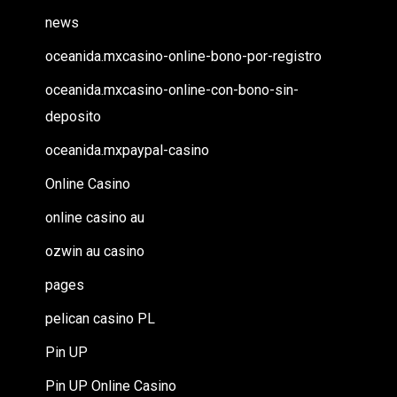
news
oceanida.mxcasino-online-bono-por-registro
oceanida.mxcasino-online-con-bono-sin-
deposito
oceanida.mxpaypal-casino
Online Casino
online casino au
ozwin au casino
pages
pelican casino PL
Pin UP
Pin UP Online Casino