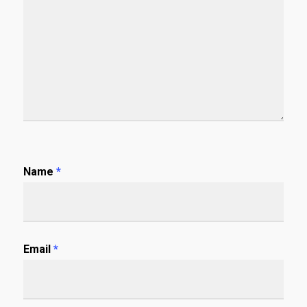
Name
*
Email
*