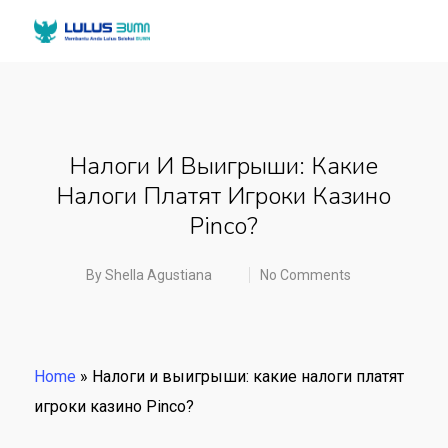
Налоги И Выигрыши: Какие
Налоги Платят Игроки Казино
Pinco?
By
Shella Agustiana
No Comments
Home
»
Налоги и выигрыши: какие налоги платят
игроки казино Pinco?