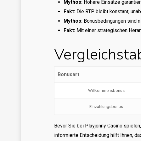
Mythos:
Höhere Einsätze garantie
Fakt:
Die RTP bleibt konstant, una
Mythos:
Bonusbedingungen sind nic
Fakt:
Mit einer strategischen Her
Vergleichst
Bonusart
Willkommensbonus
Einzahlungsbonus
Bevor Sie bei Playjonny Casino spielen
informierte Entscheidung hilft Ihnen, 