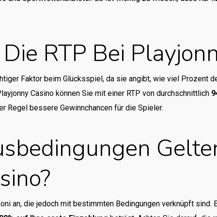
cra
csd
 Die RTP Bei Playjon
Fai
Fin
htiger Faktor beim Glücksspiel, da sie angibt, wie viel Prozent d
Fo
Playjonny Casino können Sie mit einer RTP von durchschnittlich
9
er Regel bessere Gewinnchancen für die Spieler.
For
for
sbedingungen Gelten
Ga
Ga
sino?
Ga
Gio
oni an, die jedoch mit bestimmten Bedingungen verknüpft sind. Ei