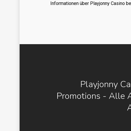
Informationen über Playjonny Casino b
Playjonny Ca
Promotions - Alle 