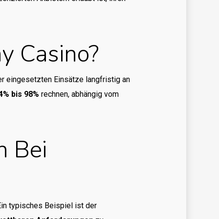
zy time
ino
ny Casino?
r Go Casino
Tech
er eingesetzten Einsätze langfristig an
rex News
4% bis 98%
rechnen, abhängig vom
ex Trading
tune tiger brazil
 Bei
ma Casino
me
mes
chi
n typisches Beispiel ist der