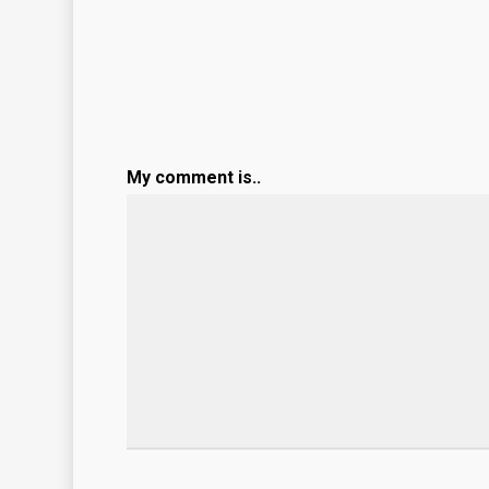
My comment is..