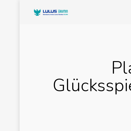
Pl
Glücksspi