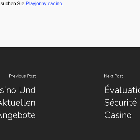
esuchen Sie
Playjonny casino
.
mos
mo
mos
Mr 
mr 
mx-
Previous Post
Next Post
ne
sino Und
Évaluat
oce
Aktuellen
Sécurité
oce
Angebote
Casino
oce
Onl
onl