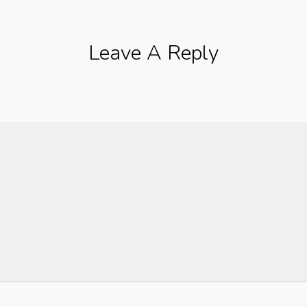
Po
Leave A Reply
Qiz
Ra
rea
rea
Re
Re
rev
ric
Slo
Slo