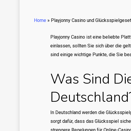
Home
»
Playjonny Casino und Glücksspielges
Playjonny Casino ist eine beliebte Plat
einlassen, sollten Sie sich über die g
sind einige wichtige Punkte, die Sie bea
Was Sind Die
Deutschland
In Deutschland werden die Glücksspie
sorgt dafür, dass das Glücksspiel siche
strengere Regelungen für Online-Casinos