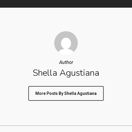
ozw
pa
pel
Pi
Pin
Author
Pin
Shella Agustiana
pin
Pir
More Posts By Shella Agustiana
pli
pli
pli
pli