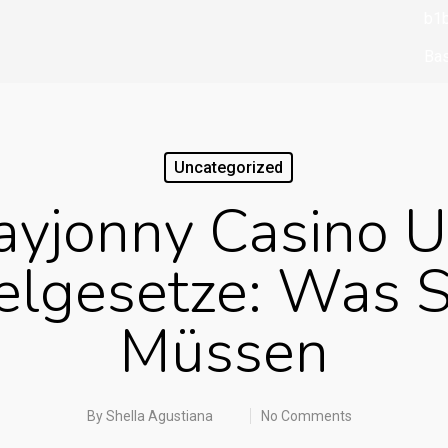
b1b
Bas
bbr
bbr
Uncategorized
biz
ayjonny Casino 
boo
boo
elgesetze: Was 
Bo
Müssen
Br
Bu
cas
By
Shella Agustiana
No Comments
ca