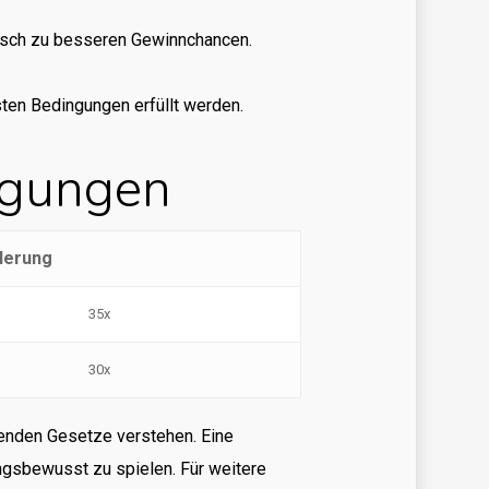
no brand
tisch zu besseren Gewinnchancen.
o slot
no-brand
en Bedingungen erfüllt werden.
nobrand
ngungen
nogame
noslot
derung
stbet
stbet GR
35x
tbet hungary
30x
tbet italy
stbet norway
tenden Gesetze verstehen. Eine
ungsbewusst zu spielen. Für weitere
stbet ozbekistonda