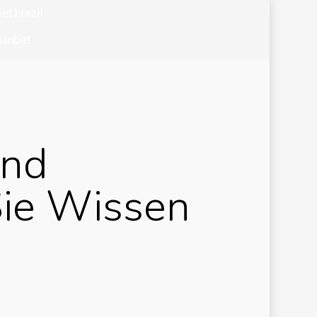
et brazil
aribet
bet colombia
bet mx
zo casino
Und
k of ra
k of ra it
Sie Wissen
okkeeping
and
siness
ibom tr
sibom-tg