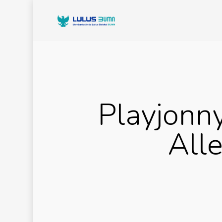
Playjonn
All