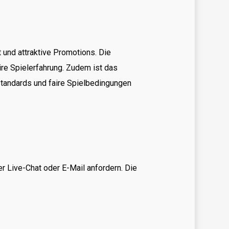
tbet tr
stbet скачать
tbet скачать ru
 und attraktive Promotions. Die
re Spielerfahrung. Zudem ist das
Bet casino DE
standards und faire Spielbedingungen
jack bet brazil
bbrbet-casino
ws
anida.mxcasino-online-bono-por-registro
anida.mxcasino-online-con-bono-sin-deposito
r Live-Chat oder E-Mail anfordern. Die
anida.mxpaypal-casino
ine Casino
ine casino au