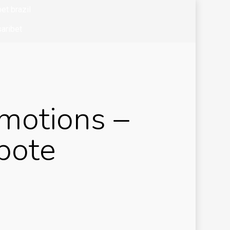
et brazil
aribet
bet colombia
bet mx
zo casino
motions –
k of ra
k of ra it
bote
okkeeping
and
siness
ibom tr
sibom-tg