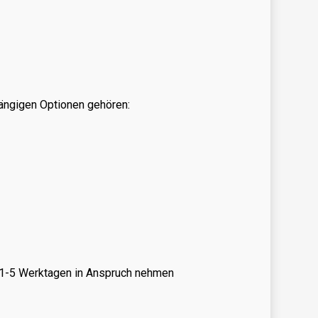
no brand
o slot
no-brand
nobrand
gängigen Optionen gehören:
nogame
noslot
stbet
stbet GR
tbet hungary
tbet italy
 1-5 Werktagen in Anspruch nehmen
stbet norway
stbet ozbekistonda