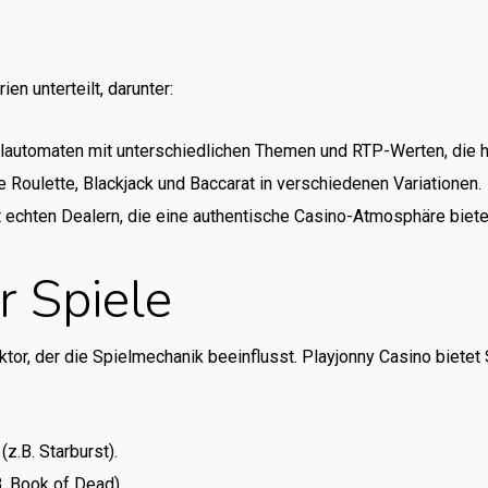
cra
csd
en unterteilt, darunter:
Fai
automaten mit unterschiedlichen Themen und RTP-Werten, die h
Fin
 Roulette, Blackjack und Baccarat in verschiedenen Variationen.
Fo
t echten Dealern, die eine authentische Casino-Atmosphäre biete
For
er Spiele
for
Ga
Faktor, der die Spielmechanik beeinflusst. Playjonny Casino biete
Ga
Ga
z.B. Starburst).
Gio
 Book of Dead).