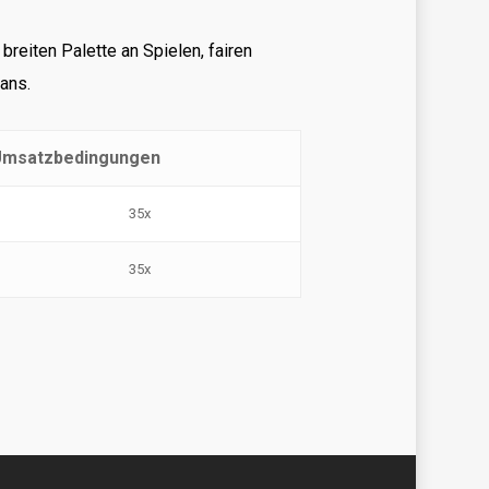
in au casino
reiten Palette an Spielen, fairen
ges
ans.
ican casino PL
n UP
Umsatzbedingungen
 UP Online Casino
35x
 Up Peru
35x
co
ots SE
nko
nko in
nko UK
nko_pl