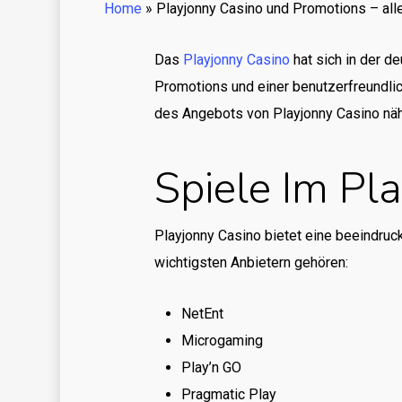
Home
»
Playjonny Casino und Promotions – all
Das
Playjonny Casino
hat sich in der d
Promotions und einer benutzerfreundlic
des Angebots von Playjonny Casino näh
Spiele Im Pl
Playjonny Casino bietet eine beeindruc
wichtigsten Anbietern gehören:
NetEnt
Microgaming
Play’n GO
Pragmatic Play