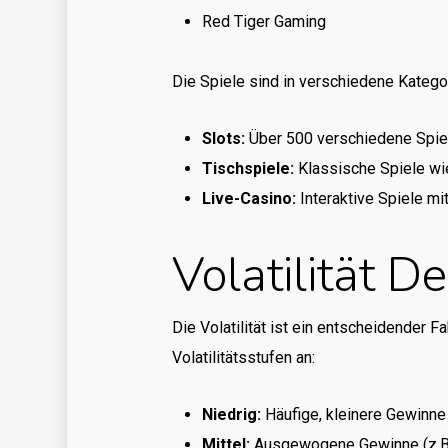
Red Tiger Gaming
Die Spiele sind in verschiedene Kategori
Slots:
Über 500 verschiedene Spiel
Tischspiele:
Klassische Spiele wie
Live-Casino:
Interaktive Spiele mi
Volatilität D
Die Volatilität ist ein entscheidender 
Volatilitätsstufen an:
Niedrig:
Häufige, kleinere Gewinne (
Mittel:
Ausgewogene Gewinne (z.B.