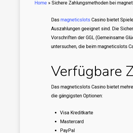
Home
»
Sichere Zahlungsmethoden bei magnetic
Das
magneticslots
Casino bietet Spiele
Auszahlungen geeignet sind. Die Sicher
Vorschriften der GGL (Gemeinsame Glü
untersuchen, die beim magneticslots Ca
Verfügbare 
Das magneticslots Casino bietet mehre
die gängigsten Optionen:
Visa Kreditkarte
Mastercard
PayPal