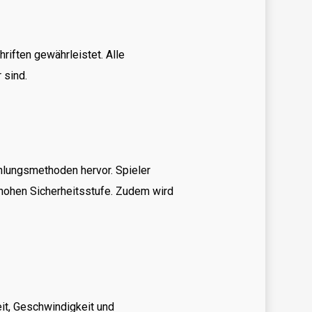
no brand
o slot
iften gewährleistet. Alle
no-brand
 sind.
nobrand
nogame
noslot
stbet
ahlungsmethoden hervor. Spieler
 hohen Sicherheitsstufe. Zudem wird
stbet GR
tbet hungary
tbet italy
stbet norway
stbet ozbekistonda
it, Geschwindigkeit und