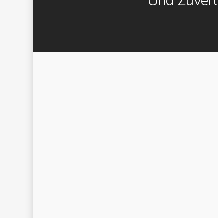
Und Zuverl