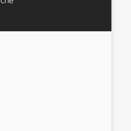
nche
in au casino
ges
ican casino PL
n UP
 UP Online Casino
 Up Peru
co
ots SE
nko
nko in
nko UK
nko_pl