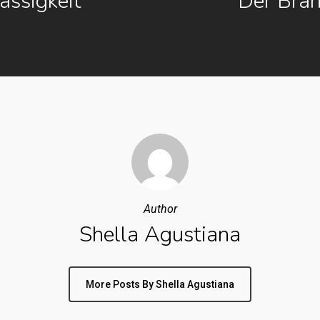
ässigkeit
Der Bra
ozw
pa
pel
Pi
Pin
Pin
pin
Author
Pir
Shella Agustiana
pli
pli
More Posts By Shella Agustiana
pli
pli