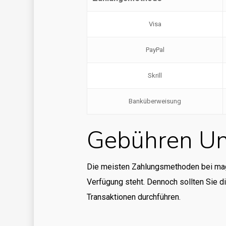
Visa
PayPal
Skrill
Banküberweisung
Gebühren Un
Die meisten Zahlungsmethoden bei magn
Verfügung steht. Dennoch sollten Sie 
Transaktionen durchführen.