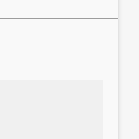
st
ilbilet
menbet
l money pokies app
l money pokies apps
view
viewe
iewer
ky casino australia
t
ts