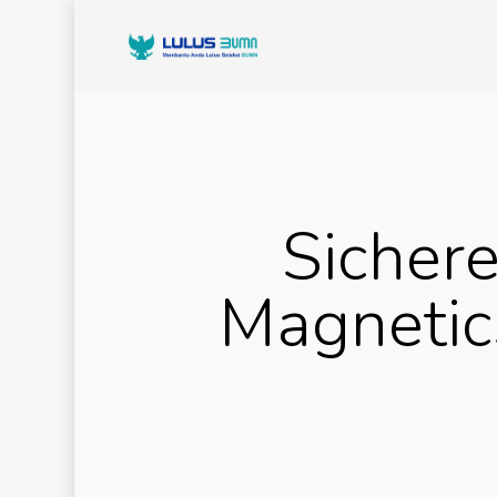
Sicher
Magnetics