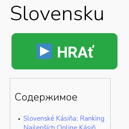
Slovensku
HRAť
Содержимое
Slovenské Kásiňa: Ranking
Najlepších Online Kásiň