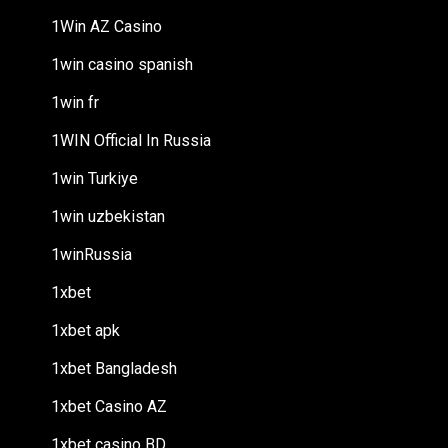
1Win AZ Casino
1win casino spanish
1win fr
1WIN Official In Russia
1win Turkiye
1win uzbekistan
1winRussia
1xbet
1xbet apk
1xbet Bangladesh
1xbet Casino AZ
1xbet casino BD