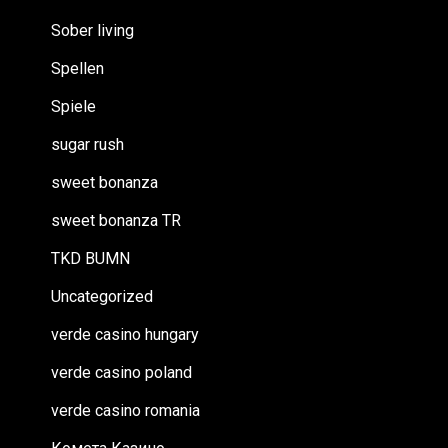
Sober living
Spellen
Spiele
sugar rush
sweet bonanza
sweet bonanza TR
TKD BUMN
Uncategorized
verde casino hungary
verde casino poland
verde casino romania