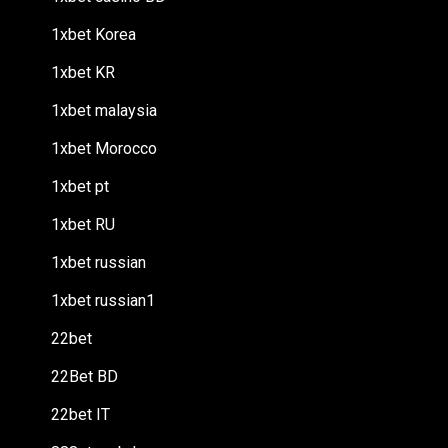
1xbet Korea
1xbet KR
1xbet malaysia
1xbet Morocco
1xbet pt
1xbet RU
1xbet russian
1xbet russian1
22bet
22Bet BD
22bet IT