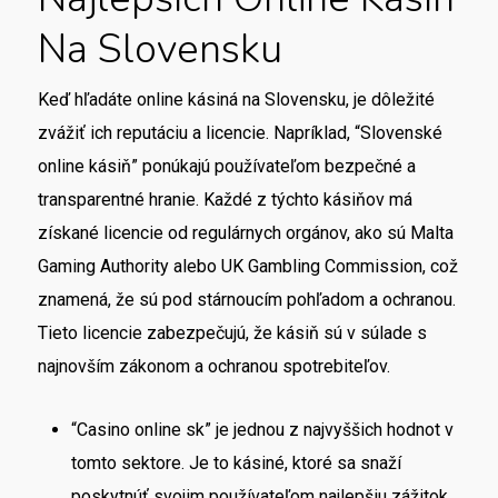
Na Slovensku
Keď hľadáte online kásiná na Slovensku, je dôležité
zvážiť ich reputáciu a licencie. Napríklad, “Slovenské
online kásiň” ponúkajú používateľom bezpečné a
transparentné hranie. Každé z týchto kásiňov má
získané licencie od regulárnych orgánov, ako sú Malta
Gaming Authority alebo UK Gambling Commission, což
znamená, že sú pod stárnoucím pohľadom a ochranou.
Tieto licencie zabezpečujú, že kásiň sú v súlade s
najnovším zákonom a ochranou spotrebiteľov.
“Casino online sk” je jednou z najvyššich hodnot v
tomto sektore. Je to kásiné, ktoré sa snaží
poskytnúť svojim používateľom najlepšiu zážitok