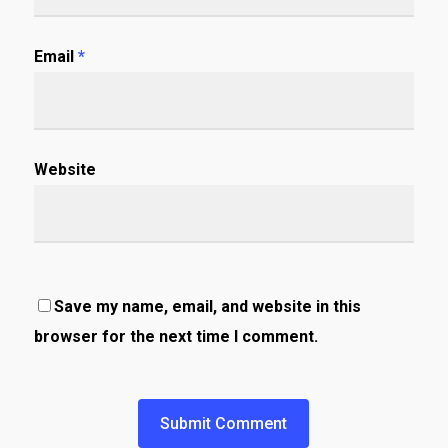
Email
*
Website
Save my name, email, and website in this
browser for the next time I comment.