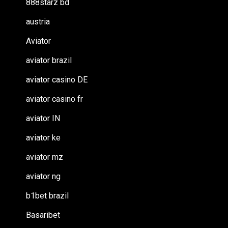
888starz bd
austria
Aviator
aviator brazil
aviator casino DE
aviator casino fr
aviator IN
aviator ke
aviator mz
aviator ng
b1bet brazil
Basaribet