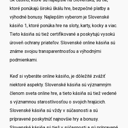
ktoré ponúkajú širokú škálu hre, bezpečné platby a
výhodné bonusy. Najlepším vyberom je Slovenské
kásiňo 1, ktoré ponúka hre na sloty, karty, kocky a viac.
Tieto kásiňa sú tiež certifikované a poskytujú vysokú
úroveň ochrany priateľov. Slovenské online kásiňa sú
známe svojou transparentnosťou a výhodnými
podmienkami.
Keď si vyberáte online kásiňo, je dôležité zvážiť
niektoré aspekty. Slovenské kásiňa sú významným
členom sveta online hre, a tieto kásiňa sú tiež vedené
s významnou starostlivosťou o svojich hrajúcich.
Slovenské kásiňa sú vždy v súčasnosti a sú
prípravené poskytnúť najnovšie hry a bonusy.
Slovenské kásiňa sú tiež v súčasnosti a sú prípravené