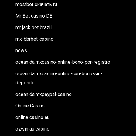
mostbet скачать ru
Mr Bet casino DE
mr jack bet brazil
mx-bbrbet-casino
news
oceanida.mxcasino-online-bono-por-registro
oceanida.mxcasino-online-con-bono-sin-
deposito
oceanida.mxpaypal-casino
Online Casino
online casino au
ozwin au casino