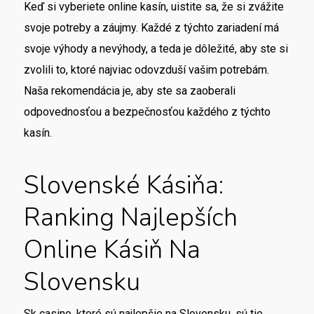
Keď si vyberiete online kasín, uistite sa, že si zvážite
svoje potreby a záujmy. Každé z týchto zariadení má
svoje výhody a nevýhody, a teda je dôležité, aby ste si
zvolili to, ktoré najviac odovzduší vašim potrebám.
Naša rekomendácia je, aby ste sa zaoberali
odpovednosťou a bezpečnosťou každého z týchto
kasín.
Slovenské Kásiňa:
Ranking Najlepších
Online Kásiň Na
Slovensku
Sk casino, ktoré sú najlepšie na Slovensku, sú tie,