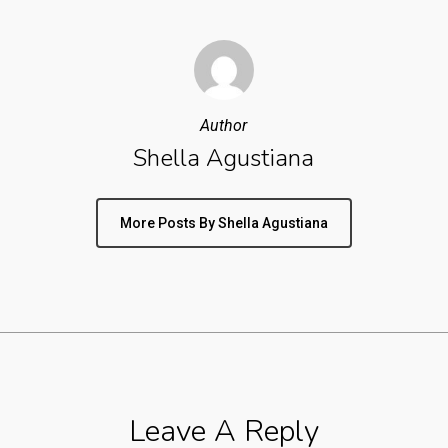
Author
Shella Agustiana
More Posts By Shella Agustiana
Leave A Reply