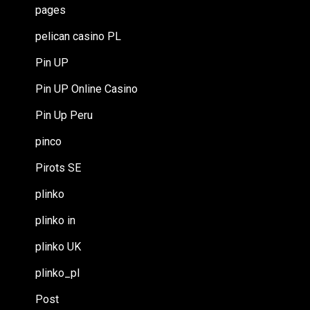
pages
pelican casino PL
Pin UP
Pin UP Online Casino
Pin Up Peru
pinco
Pirots SE
plinko
plinko in
plinko UK
plinko_pl
Post