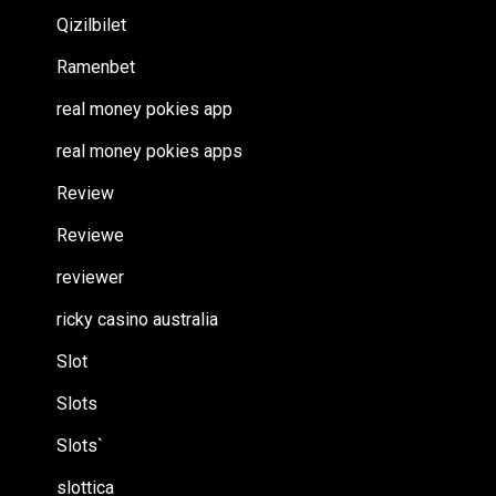
Qizilbilet
Ramenbet
real money pokies app
real money pokies apps
Review
Reviewe
reviewer
ricky casino australia
Slot
Slots
Slots`
slottica