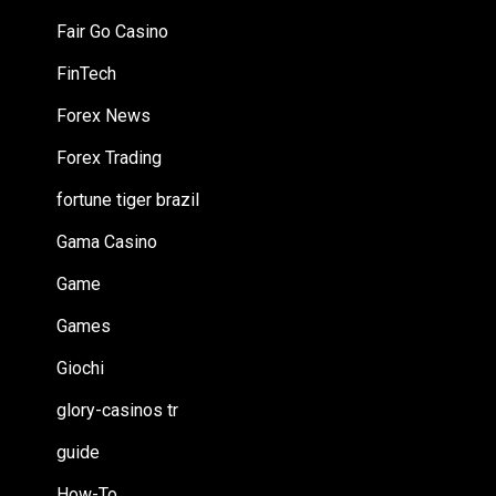
Fair Go Casino
FinTech
Forex News
Forex Trading
fortune tiger brazil
Gama Casino
Game
Games
Giochi
glory-casinos tr
guide
How-To