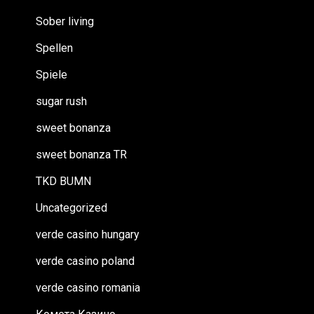
Sober living
Spellen
Spiele
sugar rush
sweet bonanza
sweet bonanza TR
TKD BUMN
Uncategorized
verde casino hungary
verde casino poland
verde casino romania