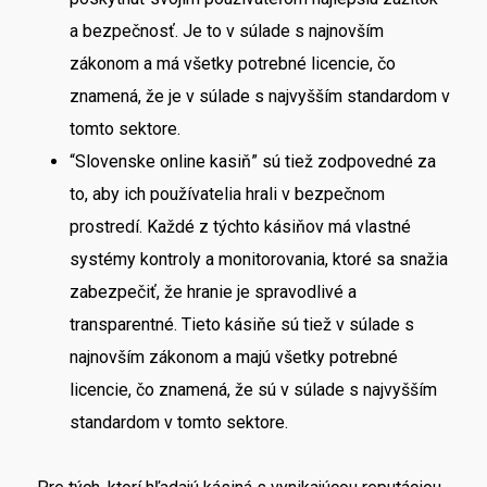
a bezpečnosť. Je to v súlade s najnovším
zákonom a má všetky potrebné licencie, čo
znamená, že je v súlade s najvyšším standardom v
tomto sektore.
“Slovenske online kasiň” sú tiež zodpovedné za
to, aby ich používatelia hrali v bezpečnom
prostredí. Každé z týchto kásiňov má vlastné
systémy kontroly a monitorovania, ktoré sa snažia
zabezpečiť, že hranie je spravodlivé a
transparentné. Tieto kásiňe sú tiež v súlade s
najnovším zákonom a majú všetky potrebné
licencie, čo znamená, že sú v súlade s najvyšším
standardom v tomto sektore.