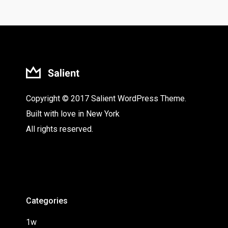
Copyright © 2017 Salient WordPress Theme.
Built with love in New York
All rights reserved.
Categories
1w