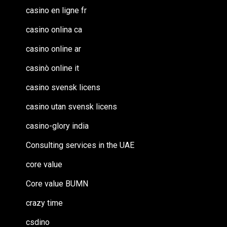
casino en ligne fr
casino onlina ca
casino online ar
casinò online it
casino svensk licens
casino utan svensk licens
casino-glory india
Consulting services in the UAE
core value
Core value BUMN
crazy time
csdino