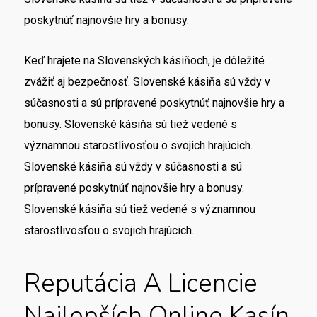
poskytnúť najnovšie hry a bonusy.
Keď hrajete na Slovenských kásiňoch, je dôležité
zvážiť aj bezpečnosť. Slovenské kásiňa sú vždy v
súčasnosti a sú prípravené poskytnúť najnovšie hry a
bonusy. Slovenské kásiňa sú tiež vedené s
významnou starostlivosťou o svojich hrajúcich.
Slovenské kásiňa sú vždy v súčasnosti a sú
prípravené poskytnúť najnovšie hry a bonusy.
Slovenské kásiňa sú tiež vedené s významnou
starostlivosťou o svojich hrajúcich.
Reputácia A Licencie
Najlepších Online Kasín