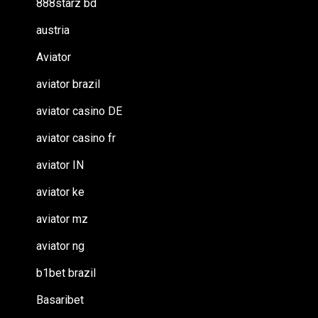
888starz bd
austria
Aviator
aviator brazil
aviator casino DE
aviator casino fr
aviator IN
aviator ke
aviator mz
aviator ng
b1bet brazil
Basaribet