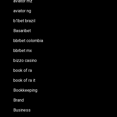
aviator mz
aviator ng
b1bet brazil
Basaribet
bbrbet colombia
bbrbet mx
bizzo casino
book of ra
book of ra it
Bookkeeping
Brand
Business