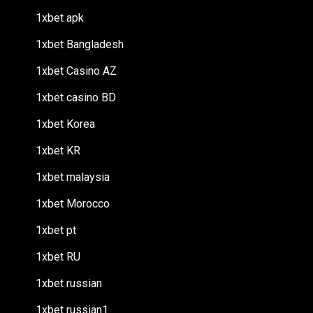
1xbet apk
1xbet Bangladesh
1xbet Casino AZ
1xbet casino BD
1xbet Korea
1xbet KR
1xbet malaysia
1xbet Morocco
1xbet pt
1xbet RU
1xbet russian
1xbet russian1