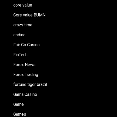
core value
Core value BUMN
crazy time
csdino
Fair Go Casino
FinTech
Forex News
Forex Trading
fortune tiger brazil
Gama Casino
Game
Games