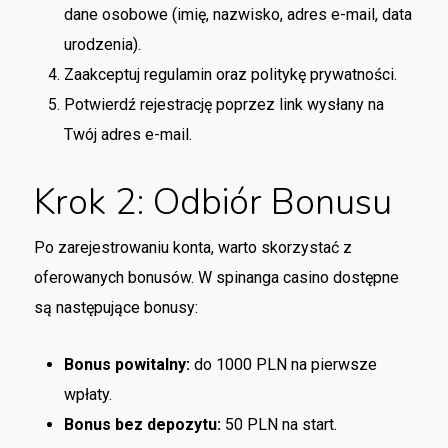
dane osobowe (imię, nazwisko, adres e-mail, data
urodzenia).
Zaakceptuj regulamin oraz politykę prywatności.
Potwierdź rejestrację poprzez link wysłany na
Twój adres e-mail.
Krok 2: Odbiór Bonusu
Po zarejestrowaniu konta, warto skorzystać z
oferowanych bonusów. W spinanga casino dostępne
są następujące bonusy:
Bonus powitalny:
do 1000 PLN na pierwsze
wpłaty.
Bonus bez depozytu:
50 PLN na start.