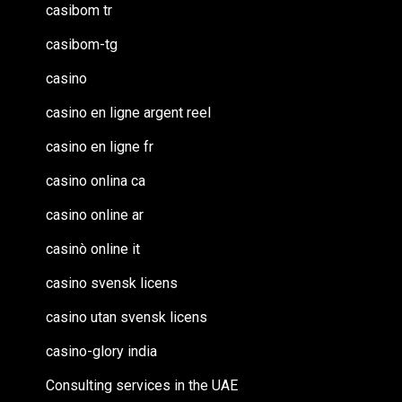
casibom tr
casibom-tg
casino
casino en ligne argent reel
casino en ligne fr
casino onlina ca
casino online ar
casinò online it
casino svensk licens
casino utan svensk licens
casino-glory india
Consulting services in the UAE