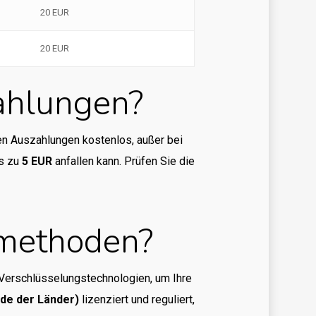
ry-casinos tr
20 EUR
de
20 EUR
w-To
ux
ahlungen?
avanBet Casino
g johnnie
en Auszahlungen kostenlos, außer bei
is zu
5 EUR
anfallen kann. Prüfen Sie die
ibet casino TR
salbet
i reviewe
smethoden?
i-review
i-reviews
Verschlüsselungstechnologien, um Ihre
mbrand
de der Länder)
lizenziert und reguliert,