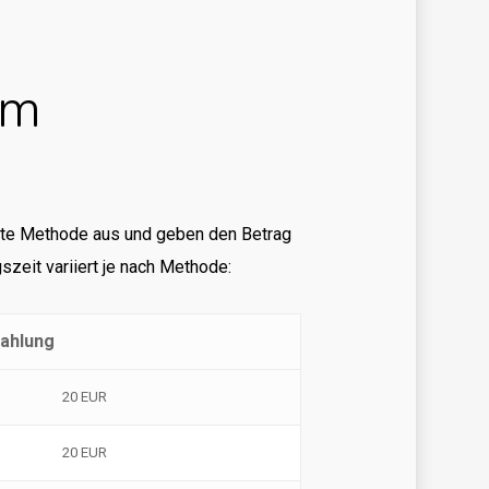
zy time
ino
Im
r Go Casino
Tech
rex News
chte Methode aus und geben den Betrag
ex Trading
szeit variiert je nach Methode:
tune tiger brazil
ma Casino
ahlung
me
20 EUR
mes
chi
20 EUR