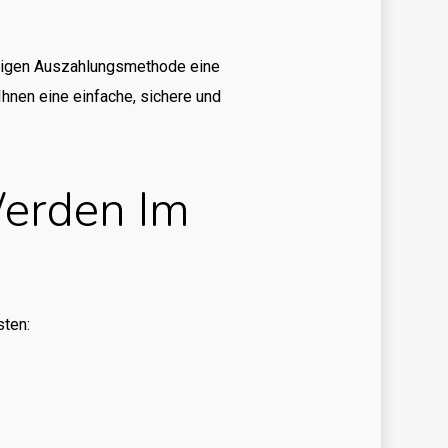
ino
ino en ligne argent reel
htigen Auszahlungsmethode eine
Ihnen eine einfache, sichere und
ino en ligne fr
ino onlina ca
ino online ar
erden Im
inò online it
ino svensk licens
ino utan svensk licens
sten:
ino-glory india
sulting services in the UAE
e value
re value BUMN