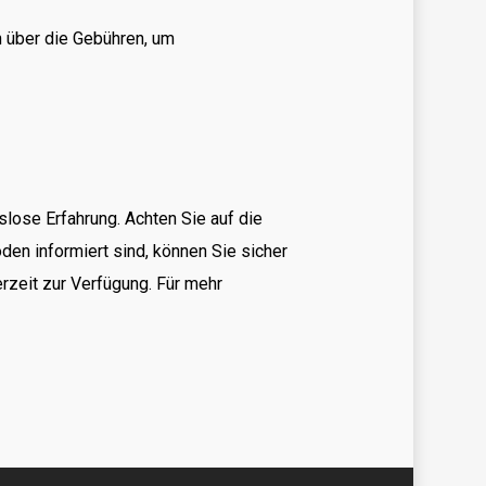
tbet tr
h über die Gebühren, um
stbet скачать
tbet скачать ru
Bet casino DE
jack bet brazil
lose Erfahrung. Achten Sie auf die
bbrbet-casino
en informiert sind, können Sie sicher
ws
rzeit zur Verfügung. Für mehr
anida.mxcasino-online-bono-por-registro
anida.mxcasino-online-con-bono-sin-deposito
anida.mxpaypal-casino
ine Casino
ine casino au