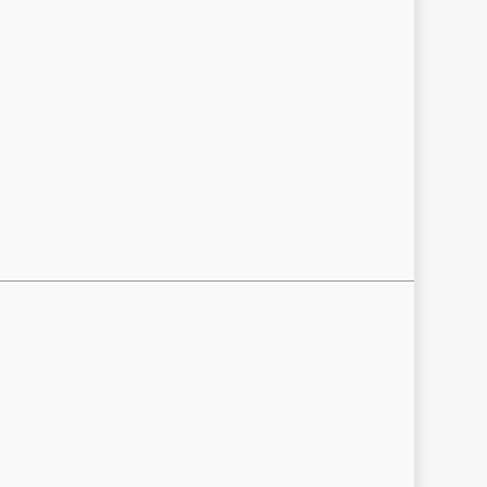
st
ilbilet
menbet
l money pokies app
l money pokies apps
view
viewe
iewer
ky casino australia
t
ts