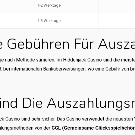
glo
1-2 Werktage
gui
1-3 Werktage
Ho
Je
e Gebühren Für Ausz
Kar
kin
je nach Methode variieren. Im Hiddenjack Casino sind die meist
 bei internationalen Banküberweisungen, wo eine Gebühr von b
Mar
Ma
Max
Sind Die Auszahlung
min
Min
 Casino sind sehr sicher. Das Casino verwendet die neuesten 
mo
ahlungsmethoden von der
GGL (Gemeinsame Glücksspielbehör