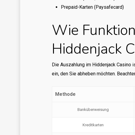
Prepaid-Karten (Paysafecard)
Wie Funktion
Hiddenjack C
Die Auszahlung im Hiddenjack Casino i
ein, den Sie abheben möchten. Beachte
Methode
Banküberweisung
Kreditkarten