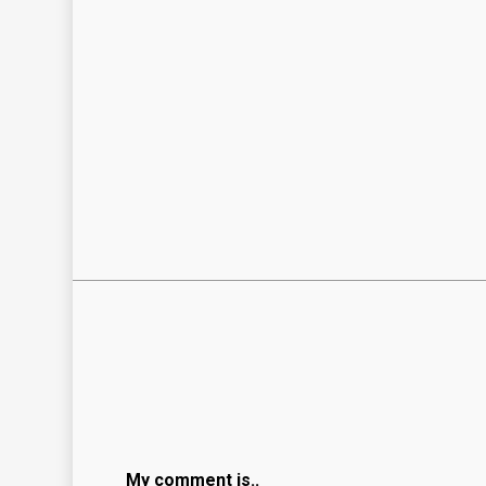
My comment is..