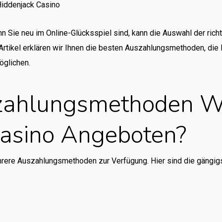
iddenjack Casino
cas
cas
 Sie neu im Online-Glücksspiel sind, kann die Auswahl der ric
Artikel erklären wir Ihnen die besten Auszahlungsmethoden, die 
cas
öglichen.
cas
cas
zahlungsmethoden W
cas
Casino Angeboten?
cas
cas
rere Auszahlungsmethoden zur Verfügung. Hier sind die gängig
cas
Con
cor
Co