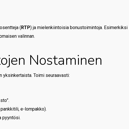
glo
gui
Ho
osentteja (
RTP
) ja mielenkiintoisia bonustoimintoja. Esimerkiksi
Je
nomaisen valinnan.
Kar
ttojen Nostaminen
kin
Mar
n yksinkertaista. Toimi seuraavasti:
Ma
Max
min
sto”.
pankkitili, e-lompakko).
Min
 pyyntösi.
mo