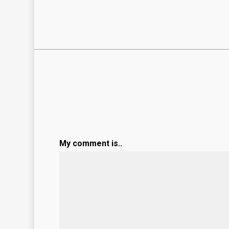
My comment is..