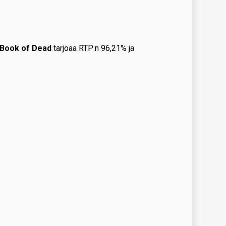
ry-casinos tr
de
w-To
Book of Dead
tarjoaa RTP:n 96,21% ja
ux
avanBet Casino
g johnnie
ibet casino TR
salbet
i reviewe
i-review
i-reviews
mbrand