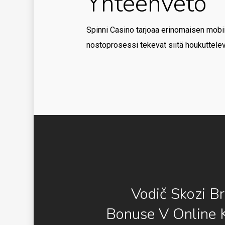
Yhteenveto
Spinni Casino tarjoaa erinomaisen mobii
nostoprosessi tekevät siitä houkutteleva
Vodič Skozi B
Bonuse V Online K