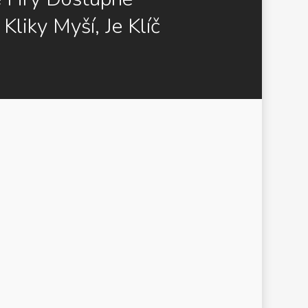
Kliky Myší, Je Klíč
in au casino
ges
ican casino PL
n UP
 UP Online Casino
 Up Peru
co
ots SE
nko
nko in
nko UK
nko_pl