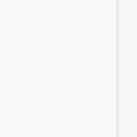
zy time
ino
r Go Casino
Tech
rex News
ex Trading
tune tiger brazil
ma Casino
me
mes
chi