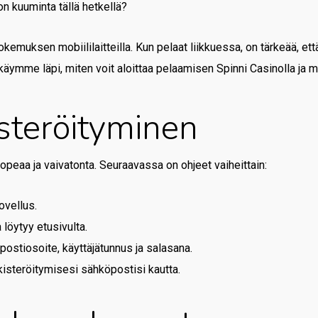
on kuuminta tällä hetkellä?
cas
cas
kemuksen mobiililaitteilla. Kun pelaat liikkuessa, on tärkeää, et
käymme läpi, miten voit aloittaa pelaamisen Spinni Casinolla ja mi
cas
cas
isteröityminen
cas
cas
opeaa ja vaivatonta. Seuraavassa on ohjeet vaiheittain:
cas
ovellus.
cas
 löytyy etusivulta.
cas
öpostiosoite, käyttäjätunnus ja salasana.
Con
kisteröitymisesi sähköpostisi kautta.
cor
Co