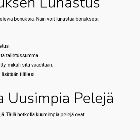
uksen Lunastus
cra
elevia bonuksia. Näin voit lunastaa bonuksesi:
csd
Fai
etus.
Fin
ötä talletussumma.
Fo
y, mikäli sitä vaaditaan.
For
sätään tilillesi.
for
a Uusimpia Pelejä
Ga
Ga
jä. Tällä hetkellä kuumimpia pelejä ovat:
Ga
Gio