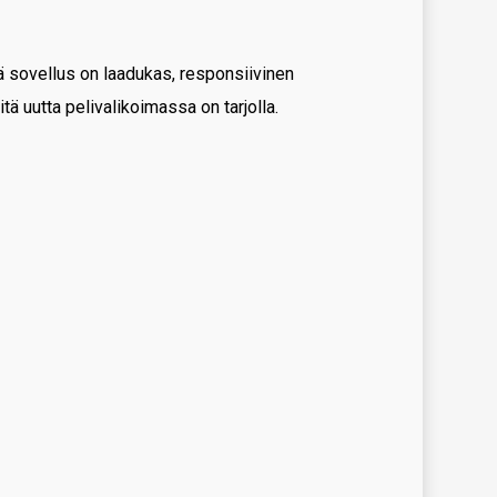
ino
ino en ligne argent reel
tä sovellus on laadukas, responsiivinen
tä uutta pelivalikoimassa on tarjolla.
ino en ligne fr
ino onlina ca
ino online ar
inò online it
ino svensk licens
ino utan svensk licens
ino-glory india
sulting services in the UAE
e value
re value BUMN