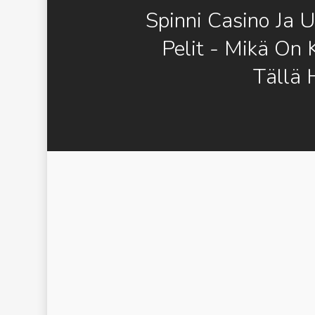
Spinni Casino Ja
Pelit - Mikä On
Tällä 