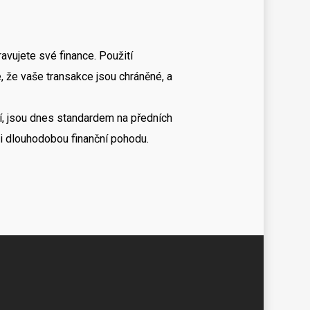
no brand
o slot
vujete své finance. Použití
no-brand
, že vaše transakce jsou chráněné, a
nobrand
nogame
ní, jsou dnes standardem na předních
 i dlouhodobou finanční pohodu.
noslot
stbet
stbet GR
tbet hungary
tbet italy
stbet norway
stbet ozbekistonda