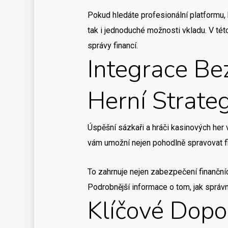
Pokud hledáte profesionální platformu, k
tak i jednoduché možnosti vkladu. V tét
správy financí.
Integrace B
Herní Strate
Úspěšní sázkaři a hráči kasinových her 
vám umožní nejen pohodlně spravovat fin
To zahrnuje nejen zabezpečení finančníc
Podrobnější informace o tom, jak správn
Klíčové Dopo