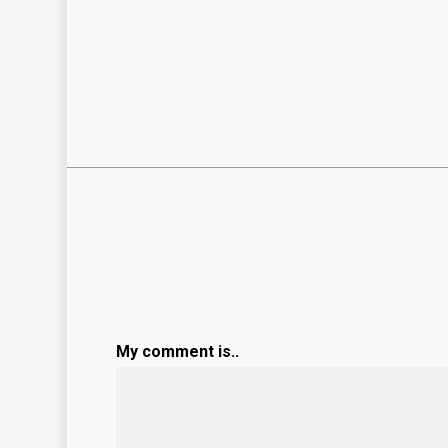
My comment is..