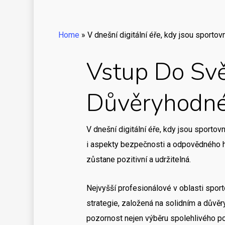
Home
»
V dnešní digitální éře, kdy jsou sportov
Vstup Do Sv
Důvěryhodné
V dnešní digitální éře, kdy jsou sporto
i aspekty bezpečnosti a odpovědného hra
zůstane pozitivní a udržitelná.
Nejvyšší profesionálové v oblasti sport
strategie, založená na solidním a důvě
pozornost nejen výběru spolehlivého po