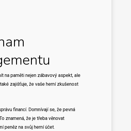
ino
ino en ligne argent reel
ino en ligne fr
znam
ino onlina ca
ino online ar
gementu
inò online it
ino svensk licens
mít na paměti nejen zábavový aspekt, ale
také zajišťuje, že vaše herní zkušenost
ino utan svensk licens
ino-glory india
sulting services in the UAE
právu financí. Domnívají se, že pevná
To znamená, že je třeba věnovat
e value
í peněz na svůj herní účet.
re value BUMN