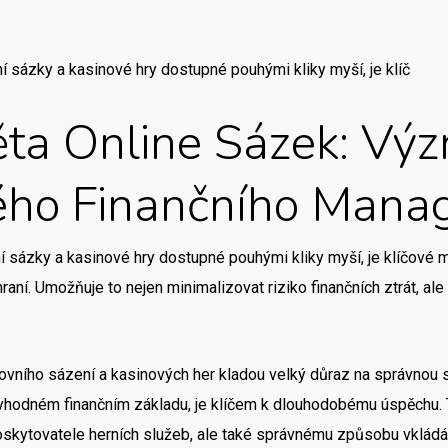
cas
cas
ní sázky a kasinové hry dostupné pouhými kliky myší, je klíč
cas
ěta Online Sázek: Vý
cas
cas
ho Finančního Mana
cas
cas
vní sázky a kasinové hry dostupné pouhými kliky myší, je klíčové 
ní. Umožňuje to nejen minimalizovat riziko finančních ztrát, ale 
cas
cas
Con
ovního sázení a kasinových her kladou velký důraz na správnou s
ryhodném finančním základu, je klíčem k dlouhodobému úspěchu. 
cor
skytovatele herních služeb, ale také správnému způsobu vkládán
Co