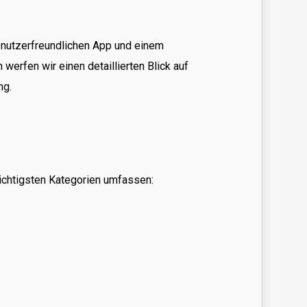
ino
ino en ligne argent reel
 benutzerfreundlichen App und einem
erfen wir einen detaillierten Blick auf
ino en ligne fr
ng.
ino onlina ca
ino online ar
inò online it
ino svensk licens
wichtigsten Kategorien umfassen:
ino utan svensk licens
ino-glory india
sulting services in the UAE
e value
re value BUMN