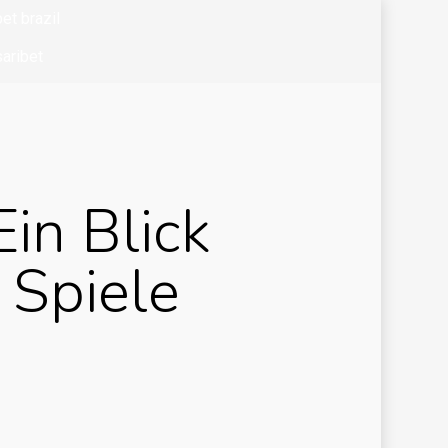
et brazil
aribet
bet colombia
bet mx
zo casino
in Blick
k of ra
k of ra it
 Spiele
okkeeping
and
siness
ibom tr
sibom-tg