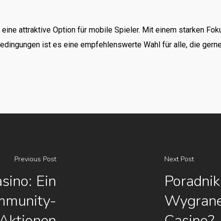
mos
mo
ine attraktive Option für mobile Spieler. Mit einem starken Fok
edingungen ist es eine empfehlenswerte Wahl für alle, die gern
mos
Mr 
mr 
mx-
ne
oce
Previous Post
Next Post
oce
sino: Ein
Poradnik
oce
ommunity-
Wygrane
Onl
Aktionen
Casino?
onl