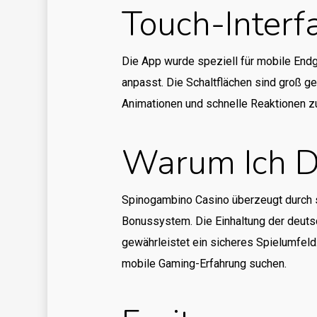
Touch-Interf
Die App wurde speziell für mobile Endg
anpasst. Die Schaltflächen sind groß ge
Animationen und schnelle Reaktionen zu
Warum Ich D
Spinogambino Casino überzeugt durch s
Bonussystem. Die Einhaltung der deutsc
gewährleistet ein sicheres Spielumfeld.
mobile Gaming-Erfahrung suchen.