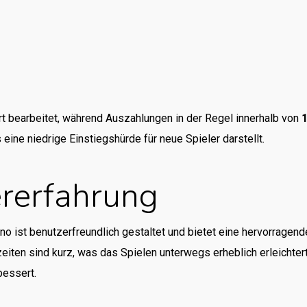
glo
gui
Ho
Je
Kar
t bearbeitet, während Auszahlungen in der Regel innerhalb von
kin
 eine niedrige Einstiegshürde für neue Spieler darstellt.
Mar
ererfahrung
Ma
Max
 ist benutzerfreundlich gestaltet und bietet eine hervorragend
min
ezeiten sind kurz, was das Spielen unterwegs erheblich erleichter
Min
bessert.
mo