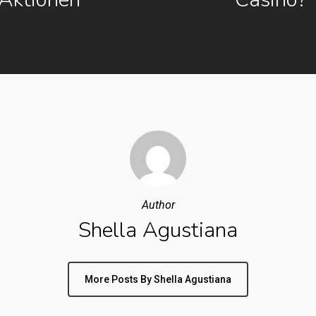
ozw
pa
pel
Pi
Pin
Pin
pin
Author
Pir
Shella Agustiana
pli
pli
More Posts By Shella Agustiana
pli
pli