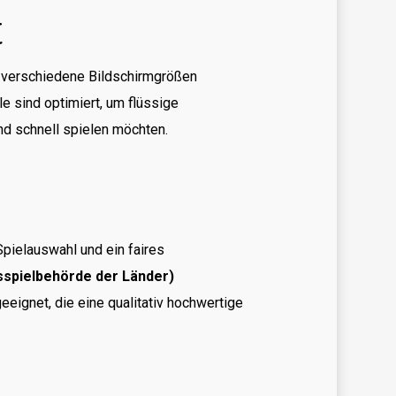
t
no brand
o slot
n verschiedene Bildschirmgrößen
no-brand
e sind optimiert, um flüssige
nobrand
nd schnell spielen möchten.
nogame
noslot
stbet
stbet GR
pielauswahl und ein faires
spielbehörde der Länder)
tbet hungary
eeignet, die eine qualitativ hochwertige
tbet italy
stbet norway
stbet ozbekistonda