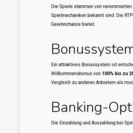
Die Spiele stammen von renommierten An
Spielmechaniken bekannt sind. Die RTP 
Gewinnchance bietet.
Bonussyste
Ein attraktives Bonussystem ist entsch
Willkommensbonus von
100% bis zu 2
Vergleich zu anderen Anbietern als mode
Banking-Opt
Die Einzahlung und Auszahlung bei Spi