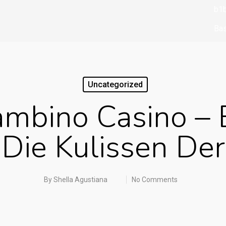
b1b
Bas
bbr
bbr
Uncategorized
biz
mbino Casino – E
boo
boo
 Die Kulissen Der
Bo
Br
By
Shella Agustiana
No Comments
Bu
cas
ca