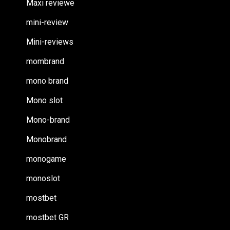
Maxi reviewe
mini-review
Mini-reviews
mombrand
mono brand
Mono slot
Mono-brand
Monobrand
monogame
monoslot
mostbet
mostbet GR