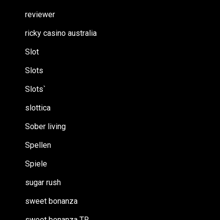
reviewer
ricky casino australia
Slot
Slots
Slots`
slottica
Sober living
Spellen
Spiele
sugar rush
sweet bonanza
sweet bonanza TR