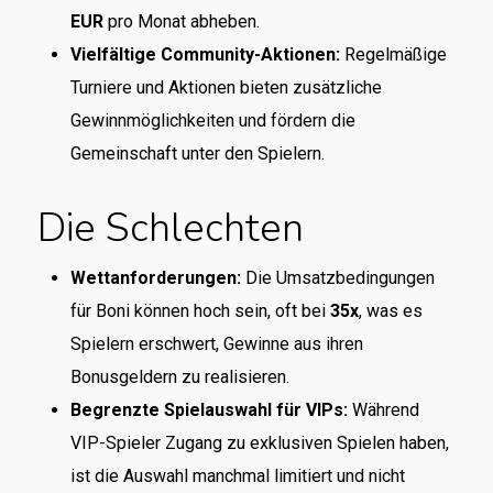
EUR
pro Monat abheben.
Vielfältige Community-Aktionen:
Regelmäßige
Turniere und Aktionen bieten zusätzliche
Gewinnmöglichkeiten und fördern die
Gemeinschaft unter den Spielern.
Die Schlechten
Wettanforderungen:
Die Umsatzbedingungen
für Boni können hoch sein, oft bei
35x
, was es
Spielern erschwert, Gewinne aus ihren
Bonusgeldern zu realisieren.
Begrenzte Spielauswahl für VIPs:
Während
VIP-Spieler Zugang zu exklusiven Spielen haben,
ist die Auswahl manchmal limitiert und nicht