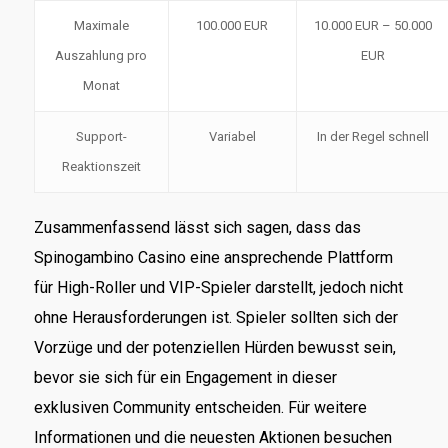
Maximale
100.000 EUR
10.000 EUR – 50.000
Auszahlung pro
EUR
Monat
Support-
Variabel
In der Regel schnell
Reaktionszeit
Zusammenfassend lässt sich sagen, dass das
Spinogambino Casino eine ansprechende Plattform
für High-Roller und VIP-Spieler darstellt, jedoch nicht
ohne Herausforderungen ist. Spieler sollten sich der
Vorzüge und der potenziellen Hürden bewusst sein,
bevor sie sich für ein Engagement in dieser
exklusiven Community entscheiden. Für weitere
Informationen und die neuesten Aktionen besuchen