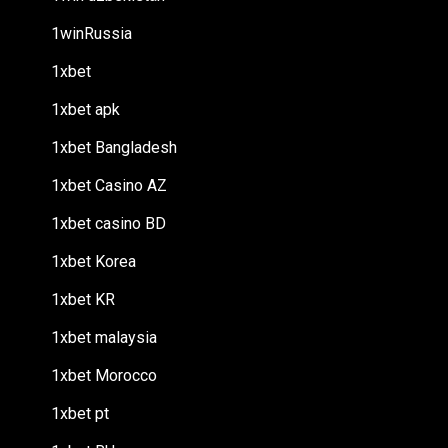
1winRussia
1xbet
1xbet apk
1xbet Bangladesh
1xbet Casino AZ
1xbet casino BD
1xbet Korea
1xbet KR
1xbet malaysia
1xbet Morocco
1xbet pt