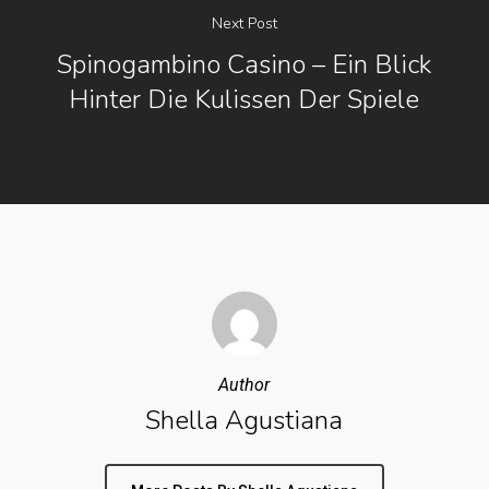
Next Post
Spinogambino Casino – Ein Blick
Hinter Die Kulissen Der Spiele
Author
Shella Agustiana