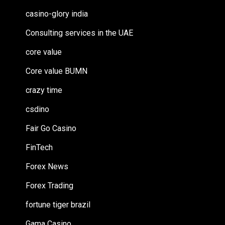
casino-glory india
Consulting services in the UAE
core value
Core value BUMN
crazy time
csdino
Fair Go Casino
FinTech
Forex News
Forex Trading
fortune tiger brazil
Gama Casino