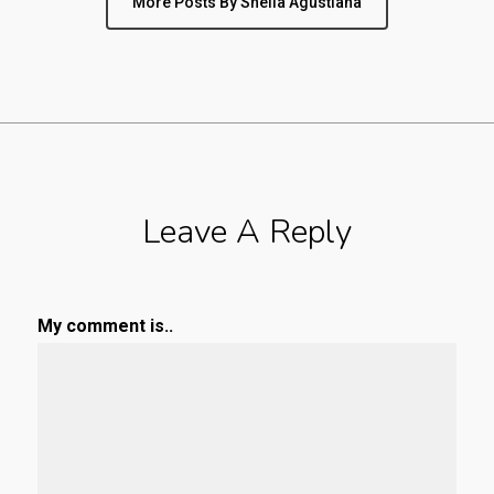
More Posts By Shella Agustiana
Leave A Reply
My comment is..