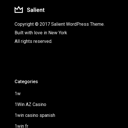
Copyright © 2017 Salient WordPress Theme.
Built with love in New York
All rights reserved.
Categories
1w
1Win AZ Casino
1win casino spanish
1win fr