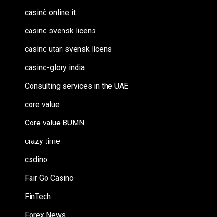
casinò online it
casino svensk licens
casino utan svensk licens
casino-glory india
Consulting services in the UAE
core value
Core value BUMN
crazy time
csdino
Fair Go Casino
FinTech
Forex News