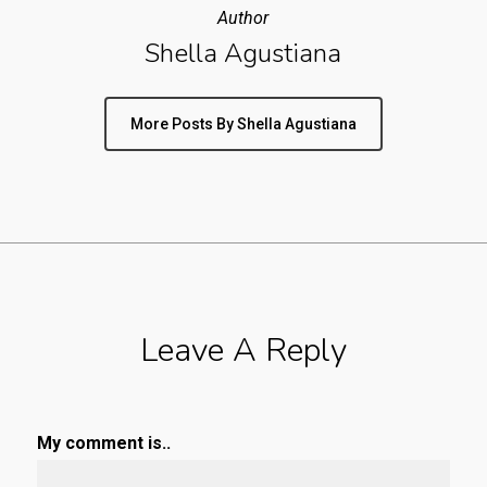
Author
Shella Agustiana
More Posts By Shella Agustiana
Leave A Reply
My comment is..