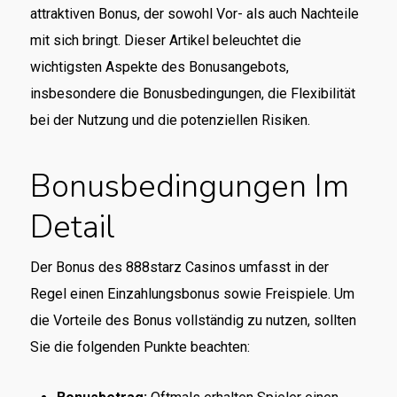
attraktiven Bonus, der sowohl Vor- als auch Nachteile
mit sich bringt. Dieser Artikel beleuchtet die
wichtigsten Aspekte des Bonusangebots,
insbesondere die Bonusbedingungen, die Flexibilität
bei der Nutzung und die potenziellen Risiken.
Bonusbedingungen Im
Detail
Der Bonus des 888starz Casinos umfasst in der
Regel einen Einzahlungsbonus sowie Freispiele. Um
die Vorteile des Bonus vollständig zu nutzen, sollten
Sie die folgenden Punkte beachten: