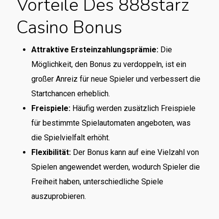
Vorteile Des 888starz
Casino Bonus
Attraktive Ersteinzahlungsprämie:
Die
Möglichkeit, den Bonus zu verdoppeln, ist ein
großer Anreiz für neue Spieler und verbessert die
Startchancen erheblich.
Freispiele:
Häufig werden zusätzlich Freispiele
für bestimmte Spielautomaten angeboten, was
die Spielvielfalt erhöht.
Flexibilität:
Der Bonus kann auf eine Vielzahl von
Spielen angewendet werden, wodurch Spieler die
Freiheit haben, unterschiedliche Spiele
auszuprobieren.