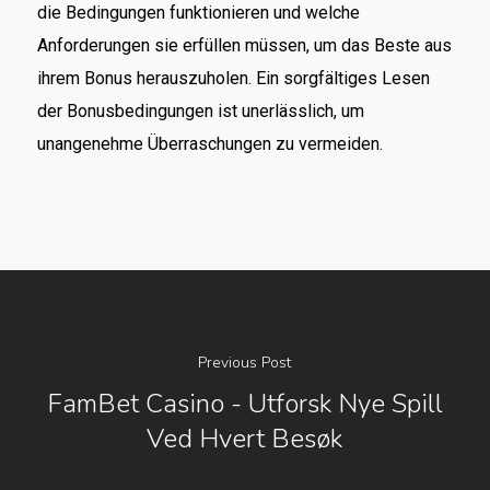
die Bedingungen funktionieren und welche
Anforderungen sie erfüllen müssen, um das Beste aus
ihrem Bonus herauszuholen. Ein sorgfältiges Lesen
der Bonusbedingungen ist unerlässlich, um
unangenehme Überraschungen zu vermeiden.
Previous Post
FamBet Casino - Utforsk Nye Spill
Ved Hvert Besøk