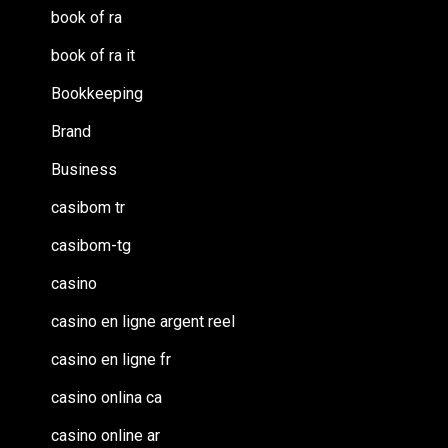
book of ra
book of ra it
Bookkeeping
Brand
Business
casibom tr
casibom-tg
casino
casino en ligne argent reel
casino en ligne fr
casino onlina ca
casino online ar