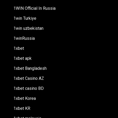
1WIN Official In Russia
1win Turkiye
1win uzbekistan
1winRussia
1xbet
1xbet apk
1xbet Bangladesh
1xbet Casino AZ
1xbet casino BD
1xbet Korea
1xbet KR