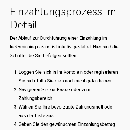
Einzahlungsprozess Im
Detail
Der Ablauf zur Durchführung einer Einzahlung im
luckyminning casino ist intuitiv gestaltet. Hier sind die
Schritte, die Sie befolgen sollten:
Loggen Sie sich in Ihr Konto ein oder registrieren
Sie sich, falls Sie dies noch nicht getan haben.
Navigieren Sie zur Kasse oder zum
Zahlungsbereich.
Wählen Sie Ihre bevorzugte Zahlungsmethode
aus der Liste aus.
Geben Sie den gewünschten Einzahlungsbetrag