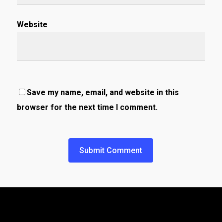
Website
Save my name, email, and website in this
browser for the next time I comment.