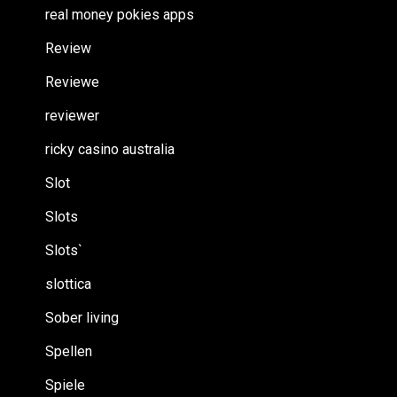
real money pokies apps
Review
Reviewe
reviewer
ricky casino australia
Slot
Slots
Slots`
slottica
Sober living
Spellen
Spiele