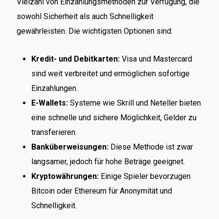
Vielzahl von Einzahlungsmethoden zur Verfügung, die
sowohl Sicherheit als auch Schnelligkeit
gewährleisten. Die wichtigsten Optionen sind:
Kredit- und Debitkarten:
Visa und Mastercard
sind weit verbreitet und ermöglichen sofortige
Einzahlungen.
E-Wallets:
Systeme wie Skrill und Neteller bieten
eine schnelle und sichere Möglichkeit, Gelder zu
transferieren.
Banküberweisungen:
Diese Methode ist zwar
langsamer, jedoch für hohe Beträge geeignet.
Kryptowährungen:
Einige Spieler bevorzugen
Bitcoin oder Ethereum für Anonymität und
Schnelligkeit.