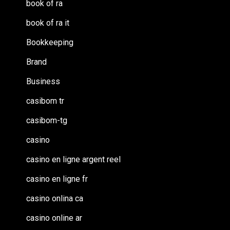
book of ra
book of ra it
Bookkeeping
Brand
Business
casibom tr
casibom-tg
casino
casino en ligne argent reel
casino en ligne fr
casino onlina ca
casino online ar