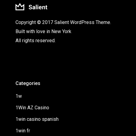
Copyright © 2017 Salient WordPress Theme.
Built with love in New York
All rights reserved.
Categories
1w
1Win AZ Casino
1win casino spanish
1win fr