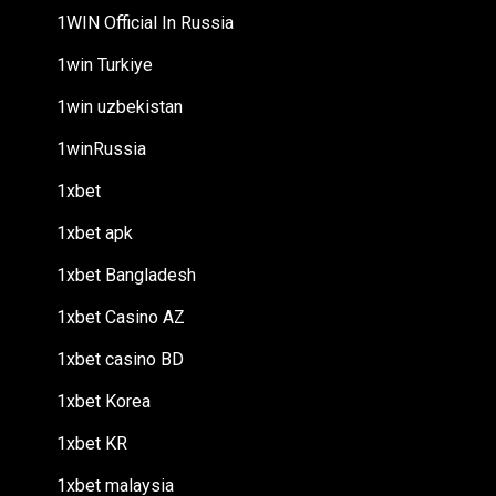
1WIN Official In Russia
1win Turkiye
1win uzbekistan
1winRussia
1xbet
1xbet apk
1xbet Bangladesh
1xbet Casino AZ
1xbet casino BD
1xbet Korea
1xbet KR
1xbet malaysia