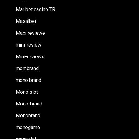
Maribet casino TR
Masalbet
Maxi reviewe
mini-review
Mini-reviews
mombrand
mono brand
Mono slot
Mono-brand
Monobrand
monogame