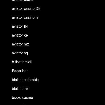
aviator casino DE
aviator casino fr
aviator IN
aviator ke
aviator mz
aviator ng
b1bet brazil
Basaribet
bbrbet colombia
bbrbet mx
bizzo casino